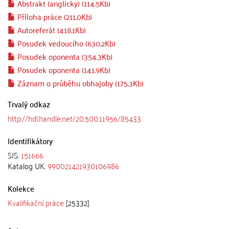
Abstrakt (anglicky) (114.5Kb)
Příloha práce (211.0Kb)
Autoreferát (418.1Kb)
Posudek vedoucího (630.2Kb)
Posudek oponenta (354.3Kb)
Posudek oponenta (141.9Kb)
Záznam o průběhu obhajoby (175.3Kb)
Trvalý odkaz
http://hdl.handle.net/20.500.11956/85433
Identifikátory
SIS:
151666
Katalog UK:
990021421930106986
Kolekce
Kvalifikační práce
[25332]