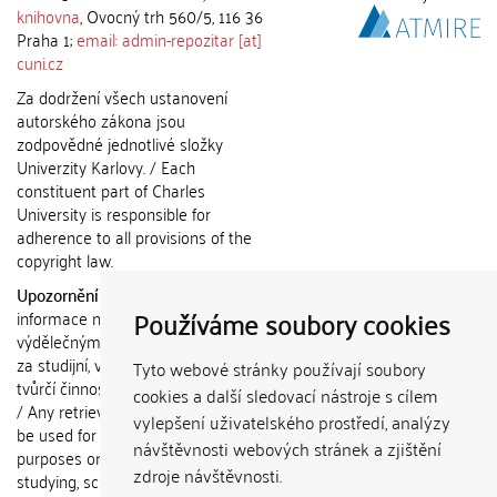
knihovna
, Ovocný trh 560/5, 116 36
Praha 1;
email: admin-repozitar [at]
cuni.cz
Za dodržení všech ustanovení
autorského zákona jsou
zodpovědné jednotlivé složky
Univerzity Karlovy. / Each
constituent part of Charles
University is responsible for
adherence to all provisions of the
copyright law.
Upozornění / Notice:
Získané
Používáme soubory cookies
informace nemohou být použity k
výdělečným účelům nebo vydávány
za studijní, vědeckou nebo jinou
Tyto webové stránky používají soubory
tvůrčí činnost jiné osoby než autora.
cookies a další sledovací nástroje s cílem
/ Any retrieved information shall not
vylepšení uživatelského prostředí, analýzy
be used for any commercial
návštěvnosti webových stránek a zjištění
purposes or claimed as results of
zdroje návštěvnosti.
studying, scientific or any other