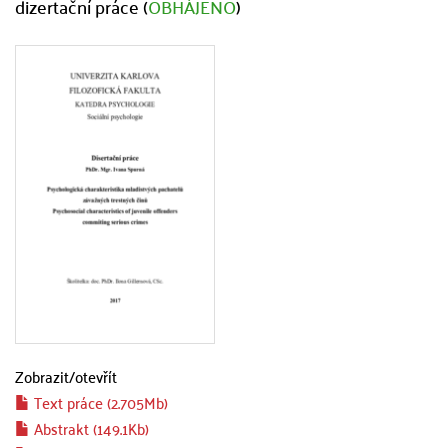
dizertační práce (
OBHÁJENO
)
Zobrazit/
otevřít
Text práce (2.705Mb)
Abstrakt (149.1Kb)