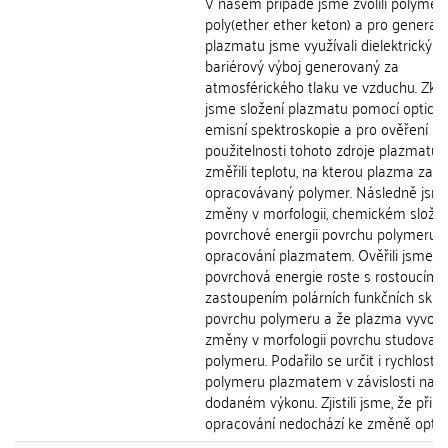
V našem případě jsme zvolili polymer
poly(ether ether keton) a pro generaci
plazmatu jsme využívali dielektrický
bariérový výboj generovaný za
atmosférického tlaku ve vzduchu. Zko
jsme složení plazmatu pomocí optick
emisní spektroskopie a pro ověření
použitelnosti tohoto zdroje plazmatu 
změřili teplotu, na kterou plazma zahř
opracovávaný polymer. Následně jsme 
změny v morfologii, chemickém složen
povrchové energii povrchu polymeru 
opracování plazmatem. Ověřili jsme, ž
povrchová energie roste s rostoucím
zastoupením polárních funkčních skup
povrchu polymeru a že plazma vyvolá
změny v morfologii povrchu studovan
polymeru. Podařilo se určit i rychlost l
polymeru plazmatem v závislosti na
dodaném výkonu. Zjistili jsme, že při
opracování nedochází ke změně optick