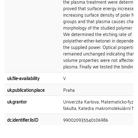
the plasma treatment were determin
proved that surface energy increases 
increasing surface density of polar fun
groups and that plasma causes chang
morphology of the studied polymer su
We determined the etching rate of
poly(ether-ether-ketone) in dependen
the supplied power. Optical properties
remained unchanged indicating that a
volume properties were not affected 
plasma. Finally we tested the binding of
uk.file-availability
V
uk.publication.place
Praha
uk.grantor
Univerzita Karlova, Matematicko-fyziká
fakulta, Katedra makromolekulární fyz
dc.identifier.lisID
990020935540106986