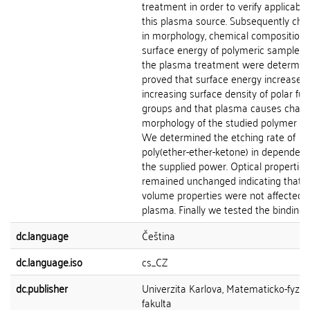
treatment in order to verify applicabili
this plasma source. Subsequently ch
in morphology, chemical composition
surface energy of polymeric samples a
the plasma treatment were determin
proved that surface energy increases 
increasing surface density of polar fun
groups and that plasma causes chang
morphology of the studied polymer su
We determined the etching rate of
poly(ether-ether-ketone) in dependen
the supplied power. Optical properties
remained unchanged indicating that a
volume properties were not affected 
plasma. Finally we tested the binding of
dc.language
Čeština
dc.language.iso
cs_CZ
dc.publisher
Univerzita Karlova, Matematicko-fyziká
fakulta