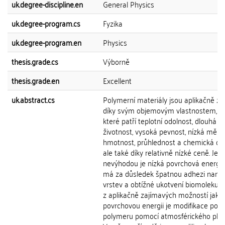
uk.degree-discipline.en
General Physics
uk.degree-program.cs
Fyzika
uk.degree-program.en
Physics
thesis.grade.cs
Výborně
thesis.grade.en
Excellent
uk.abstract.cs
Polymerní materiály jsou aplikačně z
díky svým objemovým vlastnostem, m
které patří teplotní odolnost, dlouhá
životnost, vysoká pevnost, nízká měrn
hmotnost, průhlednost a chemická odo
ale také díky relativně nízké ceně. Jeji
nevýhodou je nízká povrchová energie
má za důsledek špatnou adhezi naná
vrstev a obtížné ukotvení biomolekul.
z aplikačně zajímavých možností jak z
povrchovou energii je modifikace pov
polymeru pomocí atmosférického pla