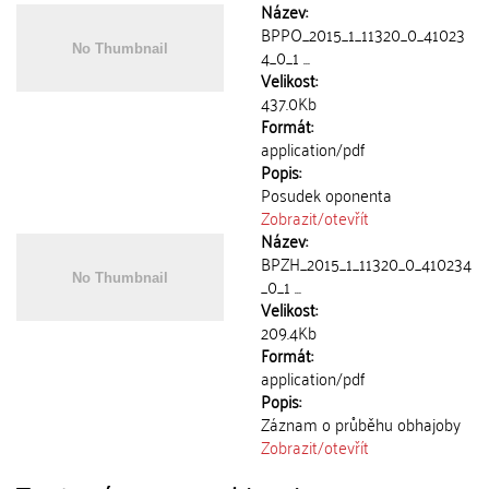
Název:
BPPO_2015_1_11320_0_41023
4_0_1 ...
Velikost:
437.0Kb
Formát:
application/pdf
Popis:
Posudek oponenta
Zobrazit/
otevřít
Název:
BPZH_2015_1_11320_0_410234
_0_1 ...
Velikost:
209.4Kb
Formát:
application/pdf
Popis:
Záznam o průběhu obhajoby
Zobrazit/
otevřít