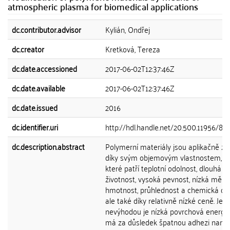
atmospheric plasma for biomedical applications
dc.contributor.advisor
Kylián, Ondřej
dc.creator
Kretková, Tereza
dc.date.accessioned
2017-06-02T12:37:46Z
dc.date.available
2017-06-02T12:37:46Z
dc.date.issued
2016
dc.identifier.uri
http://hdl.handle.net/20.500.11956/84
dc.description.abstract
Polymerní materiály jsou aplikačně z
díky svým objemovým vlastnostem, m
které patří teplotní odolnost, dlouhá
životnost, vysoká pevnost, nízká měrn
hmotnost, průhlednost a chemická odo
ale také díky relativně nízké ceně. Jeji
nevýhodou je nízká povrchová energie
má za důsledek špatnou adhezi naná