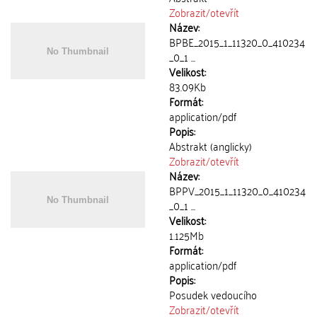
Zobrazit/
otevřít
Název:
BPBE_2015_1_11320_0_410234
_0_1 ...
Velikost:
83.09Kb
Formát:
application/pdf
Popis:
Abstrakt (anglicky)
Zobrazit/
otevřít
Název:
BPPV_2015_1_11320_0_410234
_0_1 ...
Velikost:
1.125Mb
Formát:
application/pdf
Popis:
Posudek vedoucího
Zobrazit/
otevřít