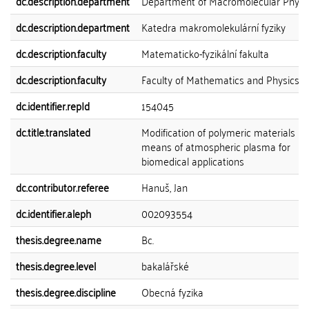
dc.description.department
Department of Macromolecular Physi
dc.description.department
Katedra makromolekulární fyziky
dc.description.faculty
Matematicko-fyzikální fakulta
dc.description.faculty
Faculty of Mathematics and Physics
dc.identifier.repId
154045
dc.title.translated
Modification of polymeric materials by
means of atmospheric plasma for
biomedical applications
dc.contributor.referee
Hanuš, Jan
dc.identifier.aleph
002093554
thesis.degree.name
Bc.
thesis.degree.level
bakalářské
thesis.degree.discipline
Obecná fyzika