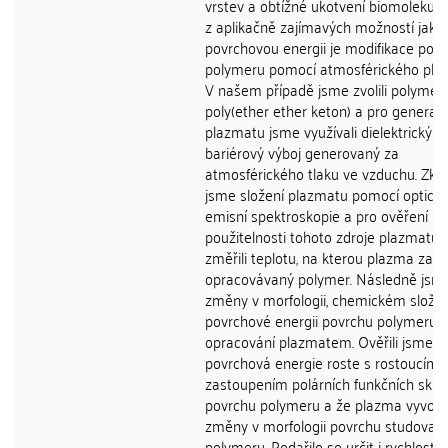
vrstev a obtížné ukotvení biomolekul.
z aplikačně zajímavých možností jak z
povrchovou energii je modifikace pov
polymeru pomocí atmosférického pla
V našem případě jsme zvolili polymer
poly(ether ether keton) a pro generaci
plazmatu jsme využívali dielektrický
bariérový výboj generovaný za
atmosférického tlaku ve vzduchu. Zko
jsme složení plazmatu pomocí optick
emisní spektroskopie a pro ověření
použitelnosti tohoto zdroje plazmatu 
změřili teplotu, na kterou plazma zahř
opracovávaný polymer. Následně jsme 
změny v morfologii, chemickém složen
povrchové energii povrchu polymeru 
opracování plazmatem. Ověřili jsme, ž
povrchová energie roste s rostoucím
zastoupením polárních funkčních skup
povrchu polymeru a že plazma vyvolá
změny v morfologii povrchu studovan
polymeru. Podařilo se určit i rychlost l