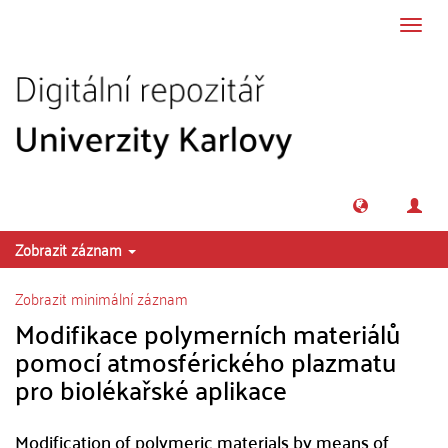
Přeskočit na obsah
Přepn
navig
Zobrazit záznam
Zobrazit minimální záznam
Modifikace polymerních materiálů
pomocí atmosférického plazmatu
pro biolékařské aplikace
Modification of polymeric materials by means of