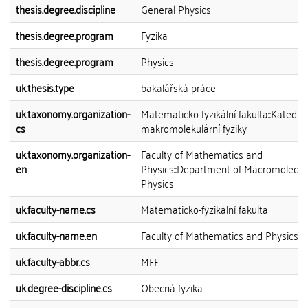
thesis.degree.discipline
General Physics
thesis.degree.program
Fyzika
thesis.degree.program
Physics
uk.thesis.type
bakalářská práce
uk.taxonomy.organization-
Matematicko-fyzikální fakulta::Katedra
cs
makromolekulární fyziky
uk.taxonomy.organization-
Faculty of Mathematics and
en
Physics::Department of Macromolecul
Physics
uk.faculty-name.cs
Matematicko-fyzikální fakulta
uk.faculty-name.en
Faculty of Mathematics and Physics
uk.faculty-abbr.cs
MFF
uk.degree-discipline.cs
Obecná fyzika