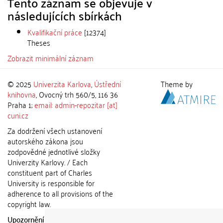
Tento záznam se objevuje v
následujících sbírkách
Kvalifikační práce
[12374]
Theses
Zobrazit minimální záznam
© 2025
Univerzita Karlova
,
Ústřední
Theme by
knihovna
, Ovocný trh 560/5, 116 36
Praha 1;
email: admin-repozitar [at]
cuni.cz
Za dodržení všech ustanovení
autorského zákona jsou
zodpovědné jednotlivé složky
Univerzity Karlovy. / Each
constituent part of Charles
University is responsible for
adherence to all provisions of the
copyright law.
Upozornění / Notice:
Získané