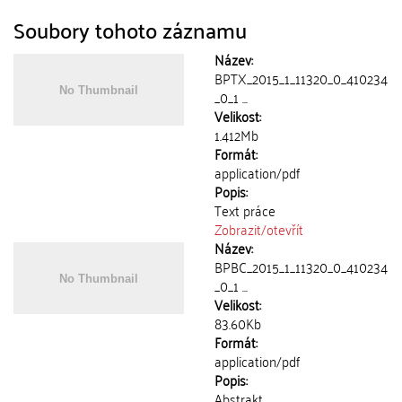
Soubory tohoto záznamu
Název:
BPTX_2015_1_11320_0_410234
_0_1 ...
Velikost:
1.412Mb
Formát:
application/pdf
Popis:
Text práce
Zobrazit/
otevřít
Název:
BPBC_2015_1_11320_0_410234
_0_1 ...
Velikost:
83.60Kb
Formát:
application/pdf
Popis:
Abstrakt