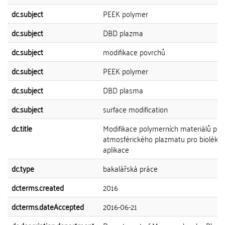
dc.subject
PEEK polymer
dc.subject
DBD plazma
dc.subject
modifikace povrchů
dc.subject
PEEK polymer
dc.subject
DBD plasma
dc.subject
surface modification
dc.title
Modifikace polymerních materiálů po
atmosférického plazmatu pro bioléka
aplikace
dc.type
bakalářská práce
dcterms.created
2016
dcterms.dateAccepted
2016-06-21