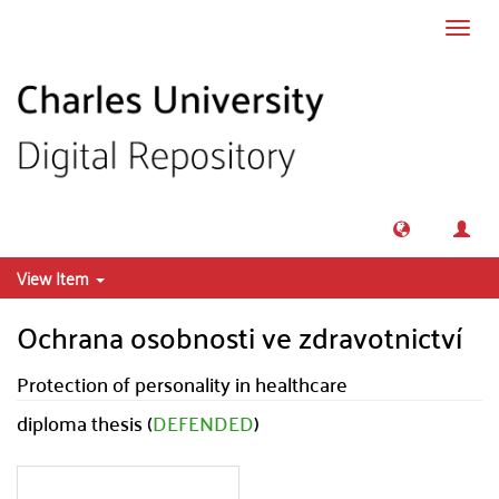
Skip to main content
Toggl
navig
View Item
Ochrana osobnosti ve zdravotnictví
Protection of personality in healthcare
diploma thesis (
DEFENDED
)