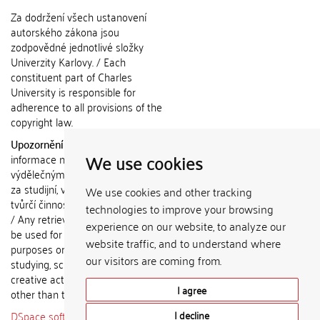
Za dodržení všech ustanovení
autorského zákona jsou
zodpovědné jednotlivé složky
Univerzity Karlovy. / Each
constituent part of Charles
University is responsible for
adherence to all provisions of the
copyright law.
Upozornění / Notice:
Získané
We use cookies
informace nemohou být použity k
výdělečným účelům nebo vydávány
za studijní, vědeckou nebo jinou
We use cookies and other tracking
tvůrčí činnost jiné osoby než autora.
technologies to improve your browsing
/ Any retrieved information shall not
experience on our website, to analyze our
be used for any commercial
website traffic, and to understand where
purposes or claimed as results of
our visitors are coming from.
studying, scientific or any other
creative activities of any person
I agree
other than the author.
DSpace software
copyright © 2002-
I decline