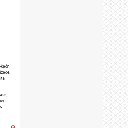
okační
izace,
ita
ase,
ient
ow