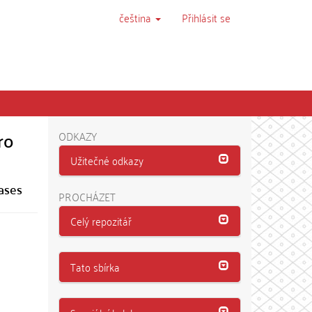
čeština
Přihlásit se
ro
ODKAZY
Užitečné odkazy
ases
PROCHÁZET
Celý repozitář
Tato sbírka