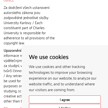
Za dodržení všech ustanovení
autorského zákona jsou
zodpovědné jednotlivé složky
Univerzity Karlovy. / Each
constituent part of Charles
University is responsible for
adherence to all provisions of the
copyright law.
Upozornění / Notice:
Získané
We use cookies
informace nemohou být použity k
výdělečným účelům nebo vydávány
za studijní, vědeckou nebo jinou
We use cookies and other tracking
tvůrčí činnost jiné osoby než autora.
technologies to improve your browsing
/ Any retrieved information shall not
experience on our website, to analyze our
be used for any commercial
website traffic, and to understand where
purposes or claimed as results of
our visitors are coming from.
studying, scientific or any other
creative activities of any person
I agree
other than the author.
I decline