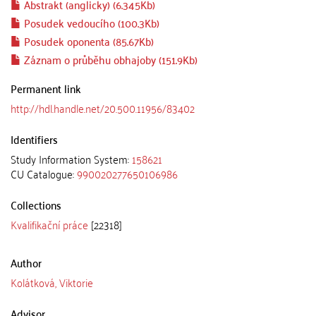
Abstrakt (anglicky) (6.345Kb)
Posudek vedoucího (100.3Kb)
Posudek oponenta (85.67Kb)
Záznam o průběhu obhajoby (151.9Kb)
Permanent link
http://hdl.handle.net/20.500.11956/83402
Identifiers
Study Information System:
158621
CU Catalogue:
990020277650106986
Collections
Kvalifikační práce
[22318]
Author
Kolátková, Viktorie
Advisor