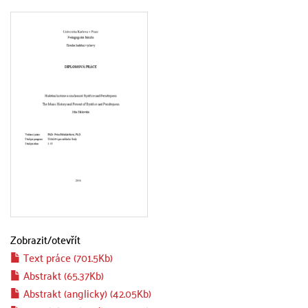
Zobrazit/
otevřít
Text práce (701.5Kb)
Abstrakt (65.37Kb)
Abstrakt (anglicky) (42.05Kb)