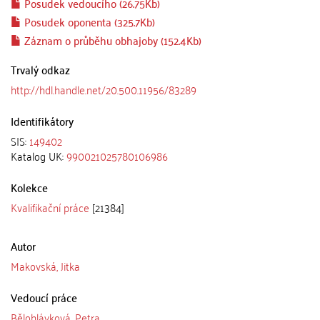
Posudek vedoucího (26.75Kb)
Posudek oponenta (325.7Kb)
Záznam o průběhu obhajoby (152.4Kb)
Trvalý odkaz
http://hdl.handle.net/20.500.11956/83289
Identifikátory
SIS:
149402
Katalog UK:
990021025780106986
Kolekce
Kvalifikační práce
[21384]
Autor
Makovská, Jitka
Vedoucí práce
Bělohlávková, Petra