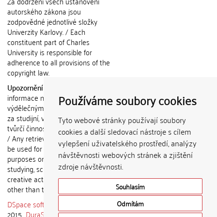
Za dodržení všech ustanovení
autorského zákona jsou
zodpovědné jednotlivé složky
Univerzity Karlovy. / Each
constituent part of Charles
University is responsible for
adherence to all provisions of the
copyright law.
Upozornění / Notice:
Získané
Používáme soubory cookies
informace nemohou být použity k
výdělečným účelům nebo vydávány
za studijní, vědeckou nebo jinou
Tyto webové stránky používají soubory
tvůrčí činnost jiné osoby než autora.
cookies a další sledovací nástroje s cílem
/ Any retrieved information shall not
vylepšení uživatelského prostředí, analýzy
be used for any commercial
návštěvnosti webových stránek a zjištění
purposes or claimed as results of
zdroje návštěvnosti.
studying, scientific or any other
creative activities of any person
Souhlasím
other than the author.
DSpace software
copyright © 2002-
Odmítám
2015
DuraSpace