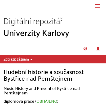
Přeskočit na obsah
Přepn
navig
Zobrazit záznam
Hudební historie a současnost
Bystřice nad Pernštejnem
Music History and Present of Bystřice nad
Pernštejnem
diplomová práce (
OBHÁJENO
)