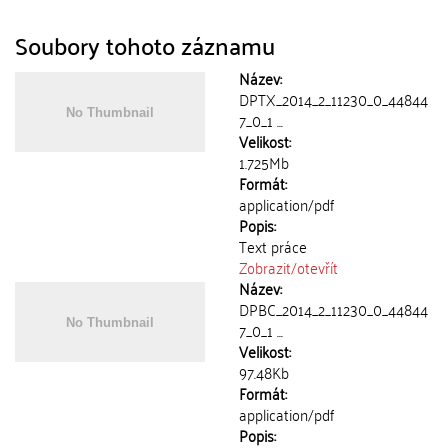
Soubory tohoto záznamu
Název:
DPTX_2014_2_11230_0_44844
7_0_1 ...
Velikost:
1.725Mb
Formát:
application/pdf
Popis:
Text práce
Zobrazit/
otevřít
Název:
DPBC_2014_2_11230_0_44844
7_0_1 ...
Velikost:
97.48Kb
Formát:
application/pdf
Popis: