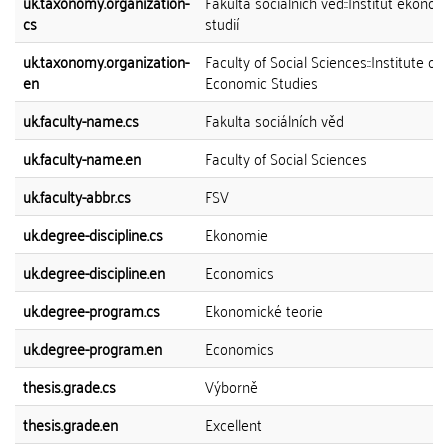
uk.taxonomy.organization-
Fakulta sociálních věd::Institut ekono
cs
studií
uk.taxonomy.organization-
Faculty of Social Sciences::Institute of
en
Economic Studies
uk.faculty-name.cs
Fakulta sociálních věd
uk.faculty-name.en
Faculty of Social Sciences
uk.faculty-abbr.cs
FSV
uk.degree-discipline.cs
Ekonomie
uk.degree-discipline.en
Economics
uk.degree-program.cs
Ekonomické teorie
uk.degree-program.en
Economics
thesis.grade.cs
Výborně
thesis.grade.en
Excellent