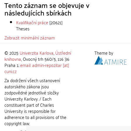
Tento záznam se objevuje v
následujících sbírkách
Kvalifikační práce
[20621]
Theses
Zobrazit minimální záznam
© 2025
Univerzita Karlova
,
Ústřední
Theme by
knihovna
, Ovocný trh 560/5, 116 36
Praha 1;
email: admin-repozitar [at]
cuni.cz
Za dodržení všech ustanovení
autorského zákona jsou
zodpovědné jednotlivé složky
Univerzity Karlovy. / Each
constituent part of Charles
University is responsible for
adherence to all provisions of the
copyright law.