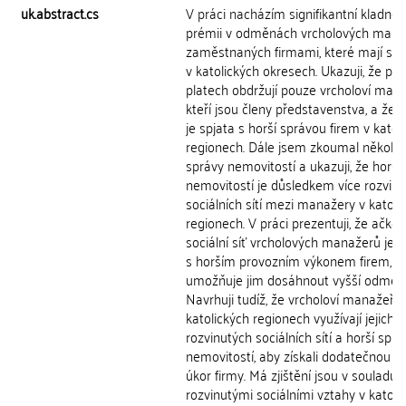
uk.abstract.cs
V práci nacházím signifikantní kladnou
prémii v odměnách vrcholových mana
zaměstnaných firmami, které mají své
v katolických okresech. Ukazuji, že pré
platech obdržují pouze vrcholoví mana
kteří jsou členy představenstva, a že 
je spjata s horší správou firem v katol
regionech. Dále jsem zkoumal několik
správy nemovitostí a ukazuji, že horší
nemovitostí je důsledkem více rozvin
sociálních sítí mezi manažery v katoli
regionech. V práci prezentuji, že ačkoliv
sociální síť vrcholových manažerů je 
s horším provozním výkonem firem,
umožňuje jim dosáhnout vyšší odměn
Navrhuji tudíž, že vrcholoví manažeři 
katolických regionech využívají jejich v
rozvinutých sociálních sítí a horší sprá
nemovitostí, aby získali dodatečnou r
úkor firmy. Má zjištění jsou v souladu s
rozvinutými sociálními vztahy v katoli