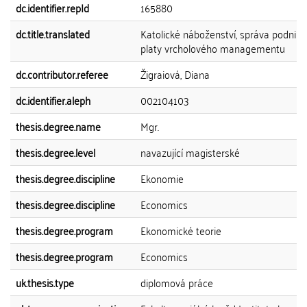
dc.identifier.repId
165880
dc.title.translated
Katolické náboženství, správa podniku
platy vrcholového managementu
dc.contributor.referee
Žigraiová, Diana
dc.identifier.aleph
002104103
thesis.degree.name
Mgr.
thesis.degree.level
navazující magisterské
thesis.degree.discipline
Ekonomie
thesis.degree.discipline
Economics
thesis.degree.program
Ekonomické teorie
thesis.degree.program
Economics
uk.thesis.type
diplomová práce