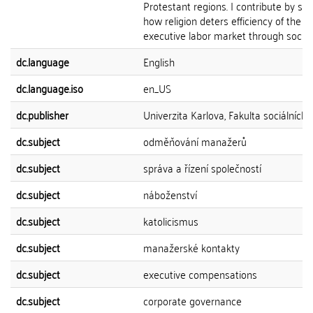
Protestant regions. I contribute by sh
how religion deters efficiency of the t
executive labor market through social 
dc.language
English
dc.language.iso
en_US
dc.publisher
Univerzita Karlova, Fakulta sociálních 
dc.subject
odměňování manažerů
dc.subject
správa a řízení společností
dc.subject
náboženství
dc.subject
katolicismus
dc.subject
manažerské kontakty
dc.subject
executive compensations
dc.subject
corporate governance