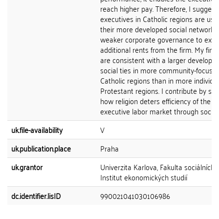
reach higher pay. Therefore, I suggest
executives in Catholic regions are usi
their more developed social networks
weaker corporate governance to extr
additional rents from the firm. My find
are consistent with a larger developm
social ties in more community-focuse
Catholic regions than in more individua
Protestant regions. I contribute by sh
how religion deters efficiency of the t
executive labor market through social 
uk.file-availability
V
uk.publication.place
Praha
uk.grantor
Univerzita Karlova, Fakulta sociálních 
Institut ekonomických studií
dc.identifier.lisID
990021041030106986