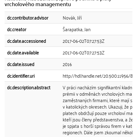
vrcholového managementu
dc.contributor.advisor
Novák, Jiří
dc.creator
Šarapatka, Jan
dc.date.accessioned
2017-06-02T07:27:53Z
dc.date.available
2017-06-02T07:27:53Z
dc.date.issued
2016
dc.identifier.uri
http://hdl.handle.net/20.500.11956/83
dc.description.abstract
V práci nacházím signifikantní kladnou
prémii v odměnách vrcholových mana
zaměstnaných firmami, které mají své
v katolických okresech. Ukazuji, že pré
platech obdržují pouze vrcholoví mana
kteří jsou členy představenstva, a že 
je spjata s horší správou firem v katol
regionech. Dále jsem zkoumal několik