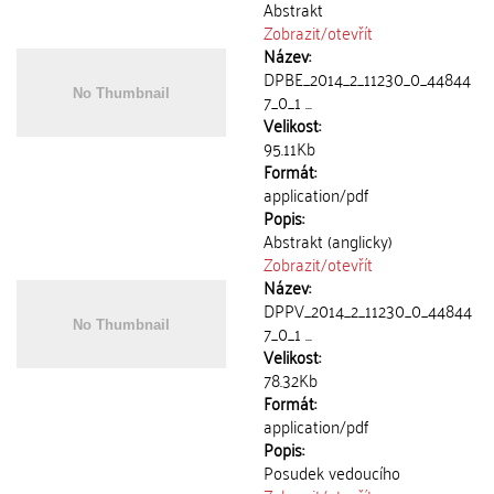
Abstrakt
Zobrazit/
otevřít
Název:
DPBE_2014_2_11230_0_44844
7_0_1 ...
Velikost:
95.11Kb
Formát:
application/pdf
Popis:
Abstrakt (anglicky)
Zobrazit/
otevřít
Název:
DPPV_2014_2_11230_0_44844
7_0_1 ...
Velikost:
78.32Kb
Formát:
application/pdf
Popis:
Posudek vedoucího