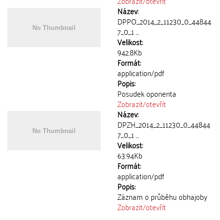
Zobrazit/
otevřít
Název:
DPPO_2014_2_11230_0_44844
7_0_1 ...
Velikost:
942.8Kb
Formát:
application/pdf
Popis:
Posudek oponenta
Zobrazit/
otevřít
Název:
DPZH_2014_2_11230_0_44844
7_0_1 ...
Velikost:
63.94Kb
Formát:
application/pdf
Popis:
Záznam o průběhu obhajoby
Zobrazit/
otevřít