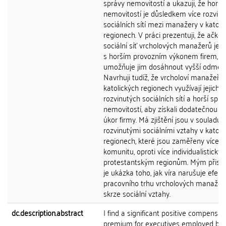
správy nemovitostí a ukazuji, že horší
nemovitostí je důsledkem více rozvin
sociálních sítí mezi manažery v katoli
regionech. V práci prezentuji, že ačkoliv
sociální síť vrcholových manažerů je 
s horším provozním výkonem firem,
umožňuje jim dosáhnout vyšší odměn
Navrhuji tudíž, že vrcholoví manažeři 
katolických regionech využívají jejich v
rozvinutých sociálních sítí a horší sprá
nemovitostí, aby získali dodatečnou r
úkor firmy. Má zjištění jsou v souladu s
rozvinutými sociálními vztahy v katoli
regionech, které jsou zaměřeny více n
komunitu, oproti více individualistický
protestantským regionům. Mým přisp
je ukázka toho, jak víra narušuje efekti
pracovního trhu vrcholových manažer
skrze sociální vztahy.
dc.description.abstract
I find a significant positive compensat
premium for executives employed by 