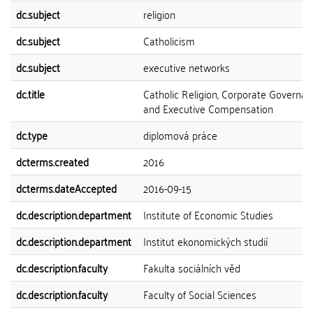
dc.subject
religion
dc.subject
Catholicism
dc.subject
executive networks
dc.title
Catholic Religion, Corporate Governan
and Executive Compensation
dc.type
diplomová práce
dcterms.created
2016
dcterms.dateAccepted
2016-09-15
dc.description.department
Institute of Economic Studies
dc.description.department
Institut ekonomických studií
dc.description.faculty
Fakulta sociálních věd
dc.description.faculty
Faculty of Social Sciences