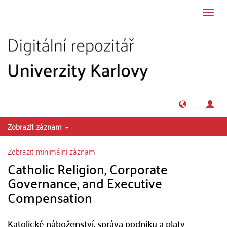
Přeskočit na obsah
Přepn
navig
Zobrazit záznam
Zobrazit minimální záznam
Catholic Religion, Corporate
Governance, and Executive
Compensation
Katolické náboženství, správa podniku a platy