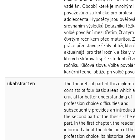
vzdělání. Období, které je mnohými au
považováno za kritické pro profesní vý
adolescenta. Hypotézy jsou ověřován
srovnáním výsledků Dotazníku těžkostí
volbě povolání mezi třetím, čtvrtým a
čtvrtým ročníkem před maturitou. Záv
práce představuje škály obtíží, které j
aktuálnější pro třetí ročník a škály, ve
kterých skórovali spíše studenti čtvrt
ročníku. Klíčová slova: Volba povolání,
kariérní teorie, obtíže při volbě povolán
uk.abstract.en
The theoretical part of this diploma th
consists of four basic areas which are
crucial for better understanding of
profession choice difficulties and
subsequently provides an introduction
the second part of the thesis - the emp
part. In the first chapter, the reader wi
informed about the definition of the
profession choice, its historical devel