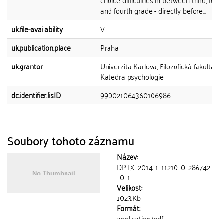
choice difficulties in between third, fou
and fourth grade - directly before...
uk.file-availability
V
uk.publication.place
Praha
uk.grantor
Univerzita Karlova, Filozofická fakulta,
Katedra psychologie
dc.identifier.lisID
990021064360106986
Soubory tohoto záznamu
Název:
DPTX_2014_1_11210_0_286742
_0_1 ...
Velikost:
1023.Kb
Formát:
application/pdf