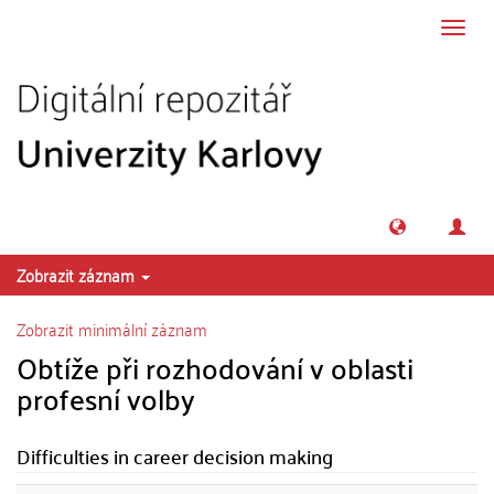
Přeskočit na obsah
Přepn
navig
Zobrazit záznam
Zobrazit minimální záznam
Obtíže při rozhodování v oblasti
profesní volby
Difficulties in career decision making