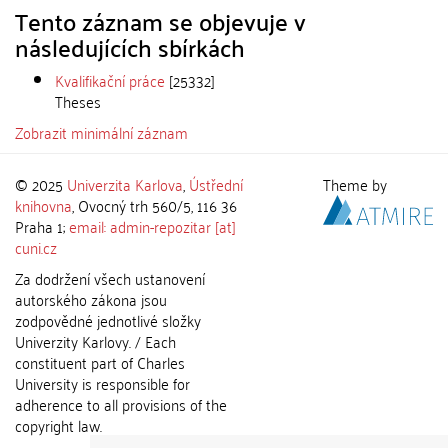
Tento záznam se objevuje v
následujících sbírkách
Kvalifikační práce
[25332]
Theses
Zobrazit minimální záznam
© 2025
Univerzita Karlova
,
Ústřední
Theme by
knihovna
, Ovocný trh 560/5, 116 36
Praha 1;
email: admin-repozitar [at]
cuni.cz
Za dodržení všech ustanovení
autorského zákona jsou
zodpovědné jednotlivé složky
Univerzity Karlovy. / Each
constituent part of Charles
University is responsible for
adherence to all provisions of the
copyright law.