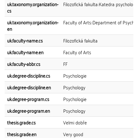
uk.taxonomy.organization-
Filozofická fakulta::Katedra psychologi
cs
uk.taxonomy.organization-
Faculty of Arts::Department of Psycho
en
uk.faculty-name.cs
Filozofická fakulta
uk.faculty-name.en
Faculty of Arts
uk.faculty-abbr.cs
FF
uk.degree-discipline.cs
Psychologie
uk.degree-discipline.en
Psychology
uk.degree-program.cs
Psychologie
uk.degree-program.en
Psychology
thesis.grade.cs
Velmi dobře
thesis.grade.en
Very good