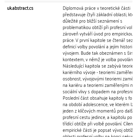
uk.abstract.cs
Diplomová práce v teoretické části
představuje čtyři základní oblasti, kter
důležité pro bližší seznámení s
problematikou obtíží při profesní volbě
zároveň vytváří úvod pro empirickou č
práce. V první kapitole se čtenář sezn
definicí volby povolání a jejím historic
vývojem. Bude tak obeznámen s širší
kontextem, v němž je volba povolání č
Následující kapitola se zabývá teoriem
kariérního vývoje - teoriemi zaměřen
osobnost, vývojovými teoriemi zaměř
na kariéru a teoriemi zaměřenými na
sociální vlivy s dopadem na profesní vý
Poslední část obsahuje kapitoly s fo
na období adolescence, ve kterém lze
jeden z klíčových momentů pro další
profesní cestu jedince, a kapitolu popis
třídící obtíže při volbě povolání. Cílem
empirické části je popsat vývoj obtíží 
oblasti profesní volby na konci sekund