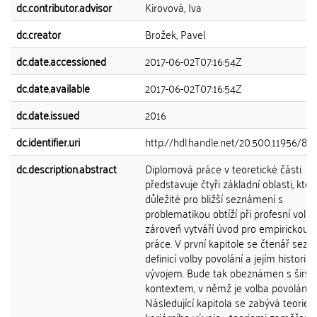
dc.contributor.advisor
Kirovová, Iva
dc.creator
Brožek, Pavel
dc.date.accessioned
2017-06-02T07:16:54Z
dc.date.available
2017-06-02T07:16:54Z
dc.date.issued
2016
dc.identifier.uri
http://hdl.handle.net/20.500.11956/83
dc.description.abstract
Diplomová práce v teoretické části
představuje čtyři základní oblasti, kter
důležité pro bližší seznámení s
problematikou obtíží při profesní volbě
zároveň vytváří úvod pro empirickou č
práce. V první kapitole se čtenář sezn
definicí volby povolání a jejím historic
vývojem. Bude tak obeznámen s širší
kontextem, v němž je volba povolání č
Následující kapitola se zabývá teoriem