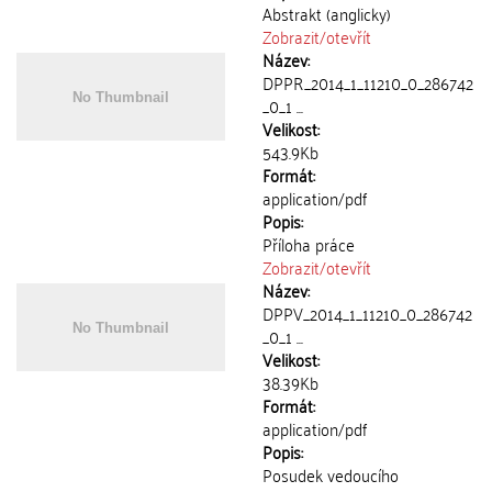
Abstrakt (anglicky)
Zobrazit/
otevřít
Název:
DPPR_2014_1_11210_0_286742
_0_1 ...
Velikost:
543.9Kb
Formát:
application/pdf
Popis:
Příloha práce
Zobrazit/
otevřít
Název:
DPPV_2014_1_11210_0_286742
_0_1 ...
Velikost:
38.39Kb
Formát:
application/pdf
Popis:
Posudek vedoucího