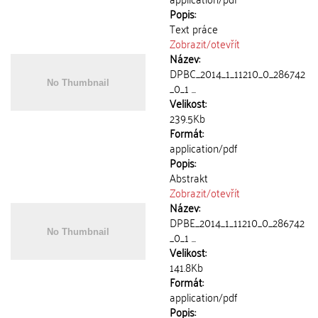
Popis:
Text práce
Zobrazit/
otevřít
Název:
DPBC_2014_1_11210_0_286742
_0_1 ...
Velikost:
239.5Kb
Formát:
application/pdf
Popis:
Abstrakt
Zobrazit/
otevřít
Název:
DPBE_2014_1_11210_0_286742
_0_1 ...
Velikost:
141.8Kb
Formát:
application/pdf
Popis: