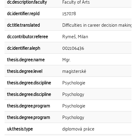
dc.description.faculty
Faculty of Arts
dc.identifier.repId
157078
dc.title.translated
Difficulties in career decision making
dc.contributor.referee
Rymeš, Milan
dc.identifier.aleph
002106436
thesis.degree.name
Mgr.
thesis.degree.level
magisterské
thesis.degree.discipline
Psychologie
thesis.degree.discipline
Psychology
thesis.degree.program
Psychologie
thesis.degree.program
Psychology
uk.thesis.type
diplomová práce