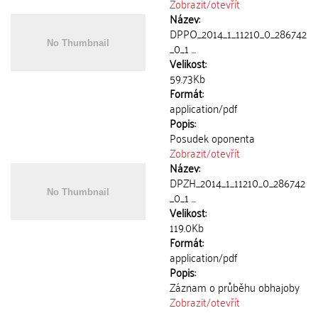
Zobrazit/
otevřít
Název:
DPPO_2014_1_11210_0_286742
_0_1 ...
Velikost:
59.73Kb
Formát:
application/pdf
Popis:
Posudek oponenta
Zobrazit/
otevřít
Název:
DPZH_2014_1_11210_0_286742
_0_1 ...
Velikost:
119.0Kb
Formát:
application/pdf
Popis:
Záznam o průběhu obhajoby
Zobrazit/
otevřít