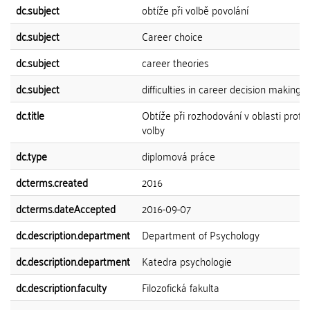
dc.subject
obtíže při volbě povolání
dc.subject
Career choice
dc.subject
career theories
dc.subject
difficulties in career decision making
dc.title
Obtíže při rozhodování v oblasti profe
volby
dc.type
diplomová práce
dcterms.created
2016
dcterms.dateAccepted
2016-09-07
dc.description.department
Department of Psychology
dc.description.department
Katedra psychologie
dc.description.faculty
Filozofická fakulta