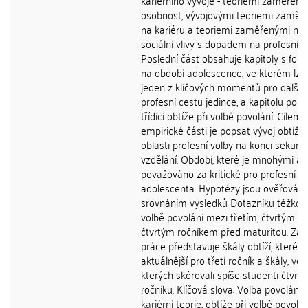
kariérního vývoje - teoriemi zaměřen
osobnost, vývojovými teoriemi zaměř
na kariéru a teoriemi zaměřenými na
sociální vlivy s dopadem na profesní vý
Poslední část obsahuje kapitoly s fo
na období adolescence, ve kterém lze
jeden z klíčových momentů pro další
profesní cestu jedince, a kapitolu popis
třídící obtíže při volbě povolání. Cílem
empirické části je popsat vývoj obtíží 
oblasti profesní volby na konci sekund
vzdělání. Období, které je mnohými au
považováno za kritické pro profesní vý
adolescenta. Hypotézy jsou ověřován
srovnáním výsledků Dotazníku těžkostí
volbě povolání mezi třetím, čtvrtým a
čtvrtým ročníkem před maturitou. Záv
práce představuje škály obtíží, které j
aktuálnější pro třetí ročník a škály, ve
kterých skórovali spíše studenti čtvrt
ročníku. Klíčová slova: Volba povolání,
kariérní teorie, obtíže při volbě povolán