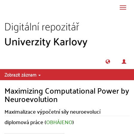
Přeskočit na obsah
Přepn
navig
Zobrazit záznam
Maximizing Computational Power by
Neuroevolution
Maximalizace výpočetní síly neuroevolucí
diplomová práce (
OBHÁJENO
)