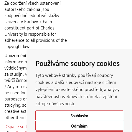
Za dodržení všech ustanovení
autorského zákona jsou
zodpovědné jednotlivé složky
Univerzity Karlovy. / Each
constituent part of Charles
University is responsible for
adherence to all provisions of the
copyright law.
Upozornění / Notice:
Získané
Používáme soubory cookies
informace nemohou být použity k
výdělečným účelům nebo vydávány
za studijní, vědeckou nebo jinou
Tyto webové stránky používají soubory
tvůrčí činnost jiné osoby než autora.
cookies a další sledovací nástroje s cílem
/ Any retrieved information shall not
vylepšení uživatelského prostředí, analýzy
be used for any commercial
návštěvnosti webových stránek a zjištění
purposes or claimed as results of
zdroje návštěvnosti.
studying, scientific or any other
creative activities of any person
Souhlasím
other than the author.
DSpace software
copyright © 2002-
Odmítám