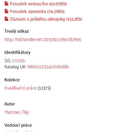
Posudek vedoucího (60.85Kb)
Posudek oponenta (74.38Kb)
Záznam o průběhu obhajoby (151.2Kb)
Trvalý odkaz
http://hdl.handle.net/20.500.11956/82965
Identifikátory
SIS:
177105
Katalog UK:
990021032410106986
Kolekce
Kvalifikační práce
[12373]
Autor
Matzner, Filip
Vedoucí práce