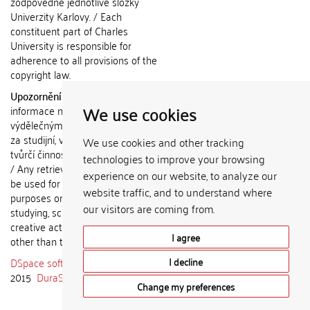
zodpovědné jednotlivé složky
Univerzity Karlovy. / Each
constituent part of Charles
University is responsible for
adherence to all provisions of the
copyright law.
Upozornění / Notice:
Získané
We use cookies
informace nemohou být použity k
výdělečným účelům nebo vydávány
za studijní, vědeckou nebo jinou
We use cookies and other tracking
tvůrčí činnost jiné osoby než autora.
technologies to improve your browsing
/ Any retrieved information shall not
experience on our website, to analyze our
be used for any commercial
website traffic, and to understand where
purposes or claimed as results of
our visitors are coming from.
studying, scientific or any other
creative activities of any person
I agree
other than the author.
DSpace software
copyright © 2002-
I decline
2015
DuraSpace
Change my preferences