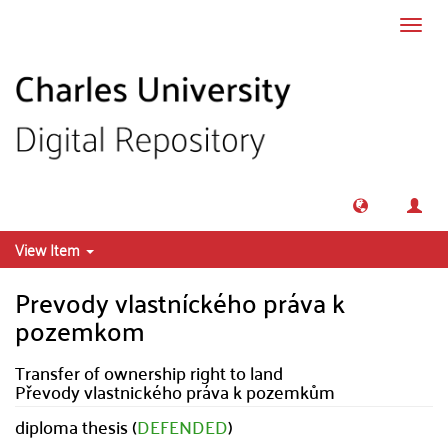
Skip to main content
Toggl
navig
View Item
Prevody vlastníckého práva k
pozemkom
Transfer of ownership right to land
Převody vlastnického práva k pozemkům
diploma thesis (
DEFENDED
)