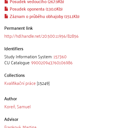
Posudek vedoucího (267.9Kb)
Posudek oponenta (130.0Kb)
Záznam o průběhu obhajoby (151.1Kb)
Permanent link
http://hdl.handle.net/20.500.11956/82856
Identifiers
Study Information System:
157360
CU Catalogue:
990020943760106986
Collections
Kvalifikační práce
[15249]
Author
Koreň, Samuel
Advisor
Franková, Martina