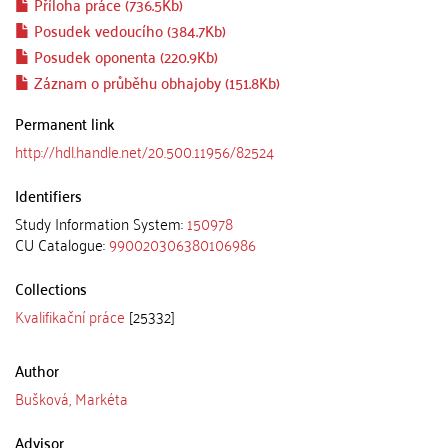
Příloha práce (736.5Kb)
Posudek vedoucího (384.7Kb)
Posudek oponenta (220.9Kb)
Záznam o průběhu obhajoby (151.8Kb)
Permanent link
http://hdl.handle.net/20.500.11956/82524
Identifiers
Study Information System:
150978
CU Catalogue:
990020306380106986
Collections
Kvalifikační práce
[25332]
Author
Bušková, Markéta
Advisor