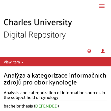
Skip to main content
Toggl
navig
View Item
Analýza a kategorizace informačních
zdrojů pro obor kynologie
Analysis and categorization of information sources in
the subject field of cynology
bachelor thesis (
DEFENDED
)