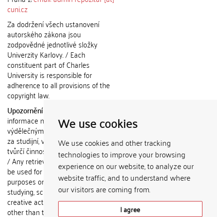
cuni.cz
Za dodržení všech ustanovení
autorského zákona jsou
zodpovědné jednotlivé složky
Univerzity Karlovy. / Each
constituent part of Charles
University is responsible for
adherence to all provisions of the
copyright law.
Upozornění / Notice:
Získané
We use cookies
informace nemohou být použity k
výdělečným účelům nebo vydávány
za studijní, vědeckou nebo jinou
We use cookies and other tracking
tvůrčí činnost jiné osoby než autora.
technologies to improve your browsing
/ Any retrieved information shall not
experience on our website, to analyze our
be used for any commercial
website traffic, and to understand where
purposes or claimed as results of
our visitors are coming from.
studying, scientific or any other
creative activities of any person
I agree
other than the author.