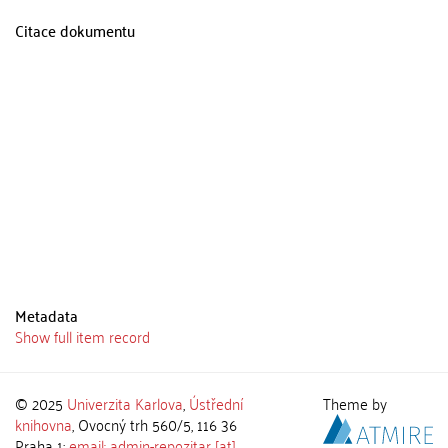
Citace dokumentu
Metadata
Show full item record
© 2025
Univerzita Karlova
,
Ústřední
Theme by
knihovna
, Ovocný trh 560/5, 116 36
Praha 1;
email: admin-repozitar [at]