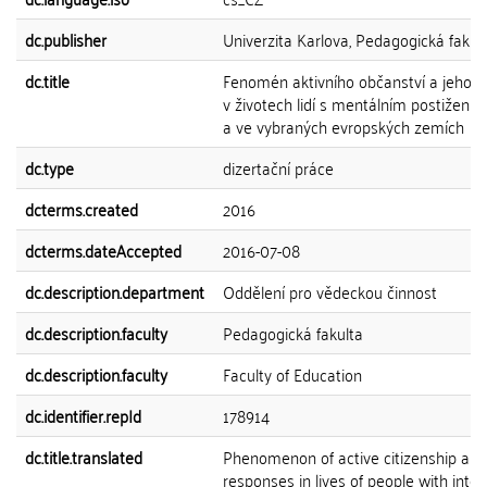
dc.publisher
Univerzita Karlova, Pedagogická fakul
dc.title
Fenomén aktivního občanství a jeho 
v životech lidí s mentálním postižení
a ve vybraných evropských zemích
dc.type
dizertační práce
dcterms.created
2016
dcterms.dateAccepted
2016-07-08
dc.description.department
Oddělení pro vědeckou činnost
dc.description.faculty
Pedagogická fakulta
dc.description.faculty
Faculty of Education
dc.identifier.repId
178914
dc.title.translated
Phenomenon of active citizenship and 
responses in lives of people with intel