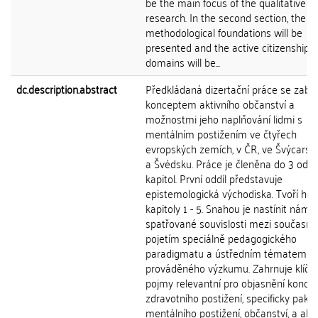
be the main focus of the qualitative
research. In the second section, the
methodological foundations will be
presented and the active citizenship
domains will be...
dc.description.abstract
Předkládaná dizertační práce se zabý
konceptem aktivního občanství a
možnostmi jeho naplňování lidmi s
mentálním postižením ve čtyřech
evropských zemích, v ČR, ve Švýcarsku
a Švédsku. Práce je členěna do 3 oddíl
kapitol. První oddíl představuje
epistemologická východiska. Tvoří ho
kapitoly 1 - 5. Snahou je nastínit námi
spatřované souvislosti mezi současn
pojetím speciálně pedagogického
paradigmatu a ústředním tématem
prováděného výzkumu. Zahrnuje klíčo
pojmy relevantní pro objasnění konce
zdravotního postižení, specificky pak
mentálního postižení, občanství, a akt