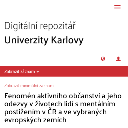
Přeskočit na obsah
Přepn
navig
Zobrazit záznam
Zobrazit minimální záznam
Fenomén aktivního občanství a jeho
odezvy v životech lidí s mentálním
postižením v ČR a ve vybraných
evropských zemích