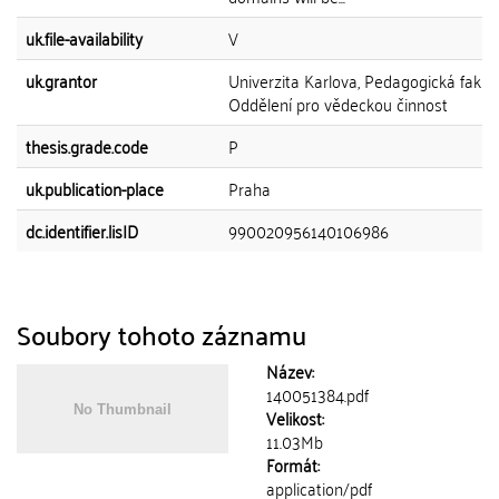
uk.file-availability
V
uk.grantor
Univerzita Karlova, Pedagogická fakult
Oddělení pro vědeckou činnost
thesis.grade.code
P
uk.publication-place
Praha
dc.identifier.lisID
990020956140106986
Soubory tohoto záznamu
Název:
140051384.pdf
Velikost:
11.03Mb
Formát:
application/pdf