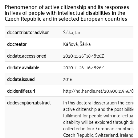
Phenomenon of active citizenship and its responses
in lives of people with intellectual disabilities in the
Czech Republic and in selected European countries
dc.contributor.advisor
Šiška, Jan
dc.creator
Káňová, Šárka
dc.date.accessioned
2020-11-26T16:48:26Z
dc.date.available
2020-11-26T16:48:26Z
dc.date.issued
2016
dc.identifier.uri
http://hdl.handle.net/20.500.11956/81
dc.description.abstract
In this doctoral dissertation the conce
active citizenship and the possibilities 
fulfilment for people with intellectual
disability will be explored through dat
collected in four European countries -
Czech Republic, Switzerland, Ireland 