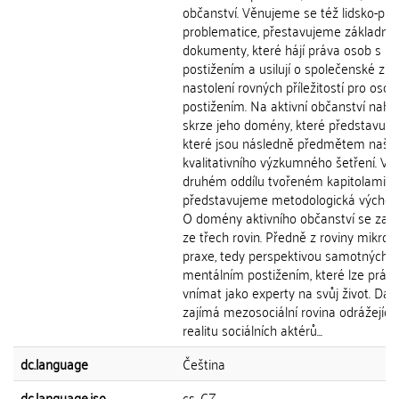
občanství. Věnujeme se též lidsko-prá
problematice, přestavujeme základní
dokumenty, které hájí práva osob s
postižením a usilují o společenské zm
nastolení rovných příležitostí pro osob
postižením. Na aktivní občanství nahl
skrze jeho domény, které představuj
které jsou následně předmětem naše
kvalitativního výzkumného šetření. Ve
druhém oddílu tvořeném kapitolami 6 
představujeme metodologická východi
O domény aktivního občanství se za
ze třech rovin. Předně z roviny mikroso
praxe, tedy perspektivou samotných li
mentálním postižením, které lze prá
vnímat jako experty na svůj život. Dál
zajímá mezosociální rovina odrážející
realitu sociálních aktérů...
dc.language
Čeština
dc.language.iso
cs_CZ