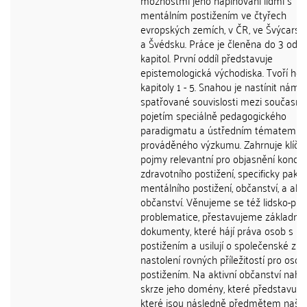
možnostmi jeho naplňování lidmi s
mentálním postižením ve čtyřech
evropských zemích, v ČR, ve Švýcarsku
a Švédsku. Práce je členěna do 3 oddíl
kapitol. První oddíl představuje
epistemologická východiska. Tvoří ho
kapitoly 1 - 5. Snahou je nastínit námi
spatřované souvislosti mezi současn
pojetím speciálně pedagogického
paradigmatu a ústředním tématem
prováděného výzkumu. Zahrnuje klíčo
pojmy relevantní pro objasnění konce
zdravotního postižení, specificky pak
mentálního postižení, občanství, a akt
občanství. Věnujeme se též lidsko-prá
problematice, přestavujeme základní
dokumenty, které hájí práva osob s
postižením a usilují o společenské zm
nastolení rovných příležitostí pro osob
postižením. Na aktivní občanství nahl
skrze jeho domény, které představuj
které jsou následně předmětem naše