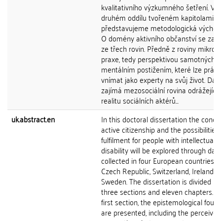
kvalitativního výzkumného šetření. Ve
druhém oddílu tvořeném kapitolami 6 
představujeme metodologická východi
O domény aktivního občanství se za
ze třech rovin. Předně z roviny mikroso
praxe, tedy perspektivou samotných li
mentálním postižením, které lze prá
vnímat jako experty na svůj život. Dál
zajímá mezosociální rovina odrážející
realitu sociálních aktérů...
uk.abstract.en
In this doctoral dissertation the conce
active citizenship and the possibilities 
fulfilment for people with intellectual
disability will be explored through dat
collected in four European countries -
Czech Republic, Switzerland, Ireland 
Sweden. The dissertation is divided in
three sections and eleven chapters. In
first section, the epistemological foun
are presented, including the perceived