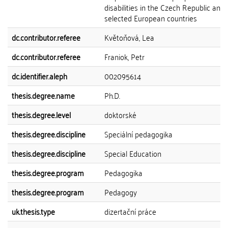
disabilities in the Czech Republic and 
selected European countries
dc.contributor.referee
Květoňová, Lea
dc.contributor.referee
Franiok, Petr
dc.identifier.aleph
002095614
thesis.degree.name
Ph.D.
thesis.degree.level
doktorské
thesis.degree.discipline
Speciální pedagogika
thesis.degree.discipline
Special Education
thesis.degree.program
Pedagogika
thesis.degree.program
Pedagogy
uk.thesis.type
dizertační práce