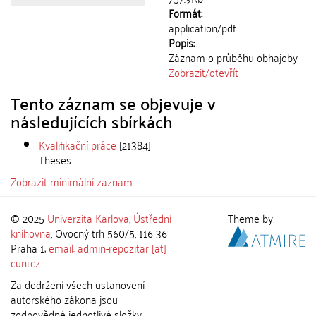
Formát:
application/pdf
Popis:
Záznam o průběhu obhajoby
Zobrazit/
otevřít
Tento záznam se objevuje v
následujících sbírkách
Kvalifikační práce
[21384]
Theses
Zobrazit minimální záznam
© 2025
Univerzita Karlova
,
Ústřední
Theme by
knihovna
, Ovocný trh 560/5, 116 36
Praha 1;
email: admin-repozitar [at]
cuni.cz
Za dodržení všech ustanovení
autorského zákona jsou
zodpovědné jednotlivé složky