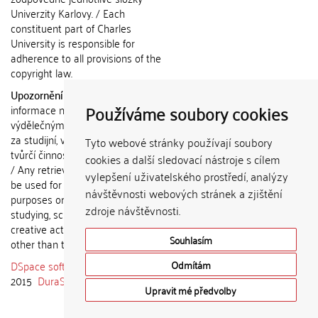
Univerzity Karlovy. / Each
constituent part of Charles
University is responsible for
adherence to all provisions of the
copyright law.
Upozornění / Notice:
Získané
Používáme soubory cookies
informace nemohou být použity k
výdělečným účelům nebo vydávány
za studijní, vědeckou nebo jinou
Tyto webové stránky používají soubory
tvůrčí činnost jiné osoby než autora.
cookies a další sledovací nástroje s cílem
/ Any retrieved information shall not
vylepšení uživatelského prostředí, analýzy
be used for any commercial
návštěvnosti webových stránek a zjištění
purposes or claimed as results of
zdroje návštěvnosti.
studying, scientific or any other
creative activities of any person
Souhlasím
other than the author.
DSpace software
copyright © 2002-
Odmítám
2015
DuraSpace
Upravit mé předvolby