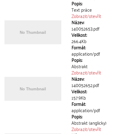
Popis:
Text práce
Zobrazit/
otevřít
Název:
140052653.pdf
Velikost:
266.4Kb
Formát:
application/pdf
Popis:
Abstrakt
Zobrazit/
otevřít
Název:
140052652.pdf
Velikost:
157.9Kb
Formát:
application/pdf
Popis:
Abstrakt (anglicky)
Zobrazit/
otevřít