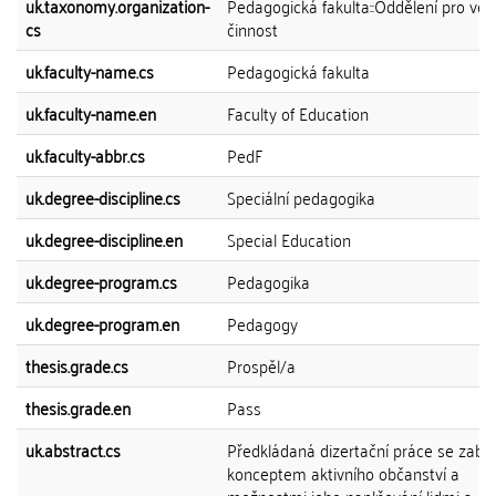
uk.taxonomy.organization-
Pedagogická fakulta::Oddělení pro vě
cs
činnost
uk.faculty-name.cs
Pedagogická fakulta
uk.faculty-name.en
Faculty of Education
uk.faculty-abbr.cs
PedF
uk.degree-discipline.cs
Speciální pedagogika
uk.degree-discipline.en
Special Education
uk.degree-program.cs
Pedagogika
uk.degree-program.en
Pedagogy
thesis.grade.cs
Prospěl/a
thesis.grade.en
Pass
uk.abstract.cs
Předkládaná dizertační práce se zabý
konceptem aktivního občanství a