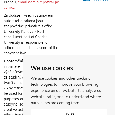
Praha 1;
email: admin-repozitar [at]
cuni.cz
Za dodržení všech ustanovení
autorského zákona jsou
zodpovědné jednotlivé složky
Univerzity Karlovy. / Each
constituent part of Charles
University is responsible for
adherence to all provisions of the
copyright law.
Upozornění / Notice:
Získané
We use cookies
informace nemohou být použity k
výdělečným účelům nebo vydávány
za studijní, vědeckou nebo jinou
We use cookies and other tracking
tvůrčí činnost jiné osoby než autora.
technologies to improve your browsing
/ Any retrieved information shall not
experience on our website, to analyze our
be used for any commercial
website traffic, and to understand where
purposes or claimed as results of
our visitors are coming from.
studying, scientific or any other
creative activities of any person
I agree
other than the author.