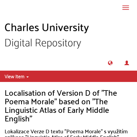
Skip to main content
Toggl
navig
View Item
Localisation of Version D of "The
Poema Morale" based on "The
Linguistic Atlas of Early Middle
English"
Lokalizace Verze D textu "Poema Morale" s využitím
aplikace "Linguistic Atlas of Early Middle English"