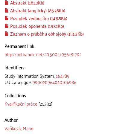
Abstrakt (181.3Kb)
Abstrakt (anglicky) (85.28Kb)
Posudek vedoucího (148.5Kb)
Posudek oponenta (197.1Kb)
Záznam o průběhu obhajoby (151.3Kb)
Permanent link
http://hdl.handle.net/20.500.11956/81792
Identifiers
Study Information System:
164789
CU Catalogue:
990020964020106986
Collections
Kvalifikační práce
[25332]
Author
Vaňková, Marie