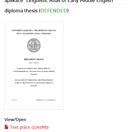
diploma thesis (
DEFENDED
)
View/
Open
Text práce (2.761Mb)