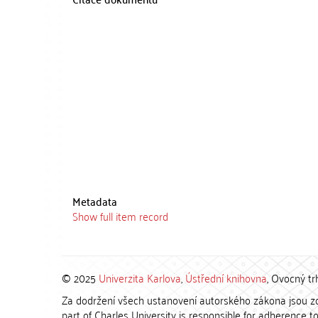
Metadata
Show full item record
© 2025
Univerzita Karlova
,
Ústřední knihovna
, Ovocný tr
Za dodržení všech ustanovení autorského zákona jsou zod
part of Charles University is responsible for adherence to 