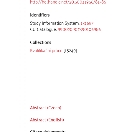
http://hdl.handle.net/20.500.11956/81786
Identifiers
Study Information System:
131657
CU Catalogue:
990020907390106986
Collections
Kvalifikační práce
[15249]
Abstract (Czech)
Abstract (English)
Citace dokumentu