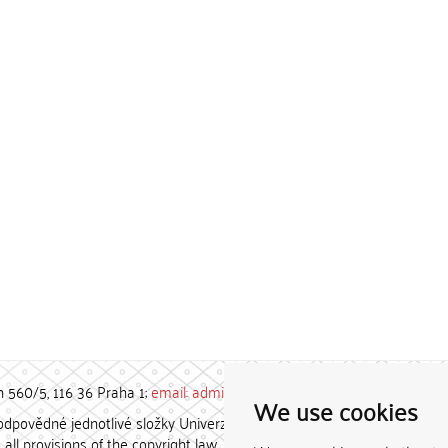
h 560/5, 116 36 Praha 1;
email: admin-repozitar [at] cuni.cz
We use cookies
povědné jednotlivé složky Univerzity Karlovy. / Each constituent
all provisions of the copyright law.