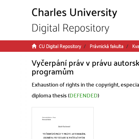
Skip to main content
CU Digital Repository
Právnická fakulta
Kva
Vyčerpání práv v právu autor
programům
Exhaustion of rights in the copyright, especi
diploma thesis (
DEFENDED
)