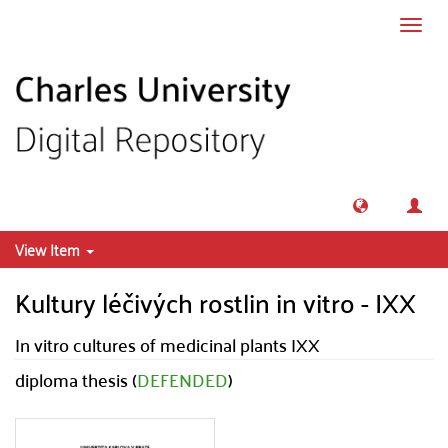
Skip to main content
Toggl
navig
View Item
Kultury léčivých rostlin in vitro - IXX
In vitro cultures of medicinal plants IXX
diploma thesis (
DEFENDED
)