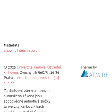
Metadata
Show full item record
© 2025
Univerzita Karlova
,
Ústřední
Theme by
knihovna
, Ovocný trh 560/5, 116 36
Praha 1;
email: admin-repozitar [at]
cuni.cz
Za dodržení všech ustanovení
autorského zákona jsou
zodpovědné jednotlivé složky
Univerzity Karlovy. / Each
constituent part of Charles