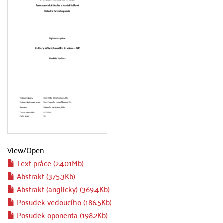
View/
Open
Text práce (2.401Mb)
Abstrakt (375.3Kb)
Abstrakt (anglicky) (369.4Kb)
Posudek vedoucího (186.5Kb)
Posudek oponenta (198.2Kb)