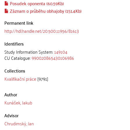
Posudek oponenta (60.59Kb)
Záznam o průběhu obhajoby (151.4Kb)
Permanent link
http://hdl.handle.net/20.500.11956/81613
Identifiers
Study Information System:
149104
CU Catalogue:
990020865430106986
Collections
Kvalifikační práce
[9791]
Author
Kunášek, Jakub
Advisor
Chrudimský, Jan