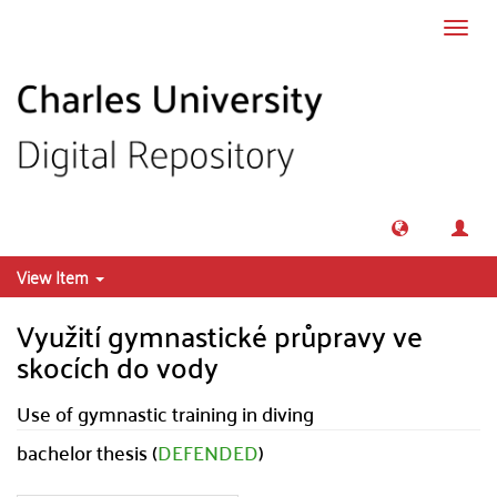
Skip to main content
Toggl
navig
View Item
Využití gymnastické průpravy ve
skocích do vody
Use of gymnastic training in diving
bachelor thesis (
DEFENDED
)