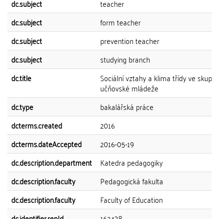
dc.subject
teacher
dc.subject
form teacher
dc.subject
prevention teacher
dc.subject
studying branch
dc.title
Sociální vztahy a klima třídy ve skupi
učňovské mládeže
dc.type
bakalářská práce
dcterms.created
2016
dcterms.dateAccepted
2016-05-19
dc.description.department
Katedra pedagogiky
dc.description.faculty
Pedagogická fakulta
dc.description.faculty
Faculty of Education
dc.identifier.repId
162438