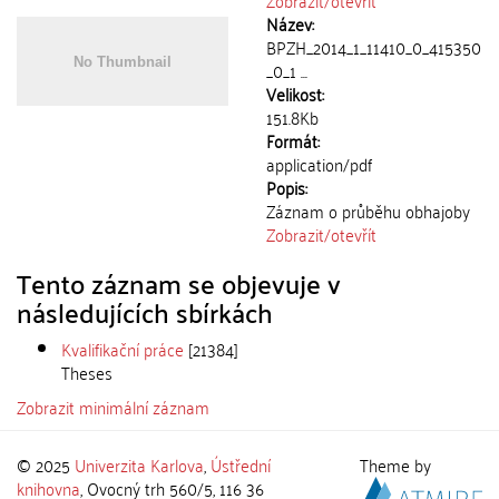
Zobrazit/
otevřít
Název:
BPZH_2014_1_11410_0_415350
_0_1 ...
Velikost:
151.8Kb
Formát:
application/pdf
Popis:
Záznam o průběhu obhajoby
Zobrazit/
otevřít
Tento záznam se objevuje v
následujících sbírkách
Kvalifikační práce
[21384]
Theses
Zobrazit minimální záznam
© 2025
Univerzita Karlova
,
Ústřední
Theme by
knihovna
, Ovocný trh 560/5, 116 36