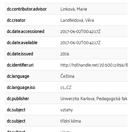
dc.contributor.advisor
Linková, Marie
dc.creator
Landfeldová, Věra
dc.date.accessioned
2017-06-02T00:42:17Z
dc.date.available
2017-06-02T00:42:17Z
dc.date.issued
2016
dc.identifier.uri
http://hdl.handle.net/20.500.11956/816
dc.language
Čeština
dc.language.iso
cs_CZ
dc.publisher
Univerzita Karlova, Pedagogická fakul
dc.subject
vztahy
dc.subject
třídní klima
dc.subject
vývoj