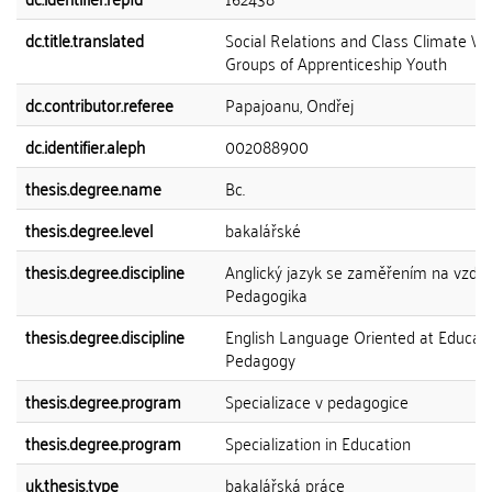
dc.title.translated
Social Relations and Class Climate Wi
Groups of Apprenticeship Youth
dc.contributor.referee
Papajoanu, Ondřej
dc.identifier.aleph
002088900
thesis.degree.name
Bc.
thesis.degree.level
bakalářské
thesis.degree.discipline
Anglický jazyk se zaměřením na vzděl
Pedagogika
thesis.degree.discipline
English Language Oriented at Educati
Pedagogy
thesis.degree.program
Specializace v pedagogice
thesis.degree.program
Specialization in Education
uk.thesis.type
bakalářská práce