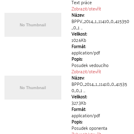
Text práce
Zobrazit/
otevřít
Název:
BPPV_2014_1_11410_0_415350
_0_1 ...
Velikost:
102.6Kb
Formát:
application/pdf
Popis:
Posudek vedoucího
Zobrazit/
otevřít
Název:
BPPO_2014_1_11410_0_41535
0_0_1 ...
Velikost:
327.3Kb
Formát:
application/pdf
Popis:
Posudek oponenta