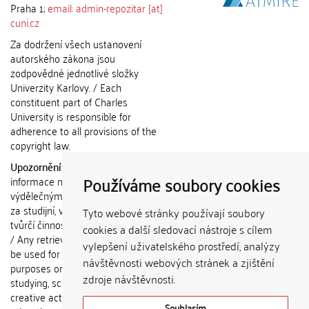
Praha 1;
email: admin-repozitar [at]
cuni.cz
Za dodržení všech ustanovení
autorského zákona jsou
zodpovědné jednotlivé složky
Univerzity Karlovy. / Each
constituent part of Charles
University is responsible for
adherence to all provisions of the
copyright law.
Upozornění / Notice:
Získané
Používáme soubory cookies
informace nemohou být použity k
výdělečným účelům nebo vydávány
za studijní, vědeckou nebo jinou
Tyto webové stránky používají soubory
tvůrčí činnost jiné osoby než autora.
cookies a další sledovací nástroje s cílem
/ Any retrieved information shall not
vylepšení uživatelského prostředí, analýzy
be used for any commercial
návštěvnosti webových stránek a zjištění
purposes or claimed as results of
zdroje návštěvnosti.
studying, scientific or any other
creative activities of any person
Souhlasím