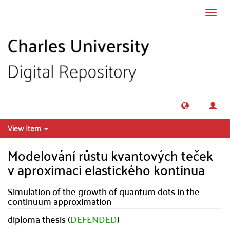
Skip to main content
Toggl
navig
View Item
Modelování růstu kvantových teček
v aproximaci elastického kontinua
Simulation of the growth of quantum dots in the
continuum approximation
diploma thesis (
DEFENDED
)