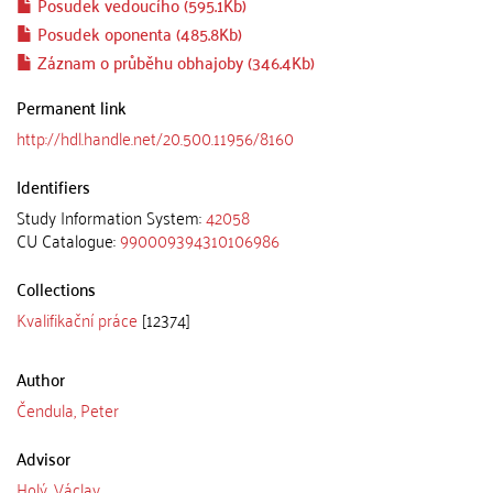
Posudek vedoucího (595.1Kb)
Posudek oponenta (485.8Kb)
Záznam o průběhu obhajoby (346.4Kb)
Permanent link
http://hdl.handle.net/20.500.11956/8160
Identifiers
Study Information System:
42058
CU Catalogue:
990009394310106986
Collections
Kvalifikační práce
[12374]
Author
Čendula, Peter
Advisor
Holý, Václav