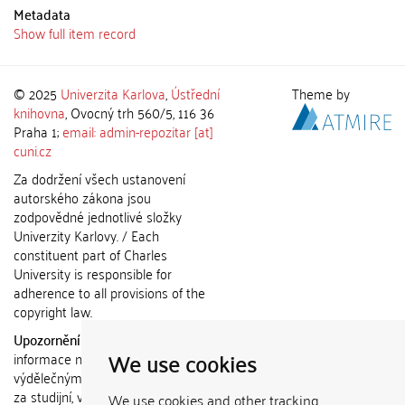
Metadata
Show full item record
© 2025
Univerzita Karlova
,
Ústřední
Theme by
knihovna
, Ovocný trh 560/5, 116 36
Praha 1;
email: admin-repozitar [at]
cuni.cz
Za dodržení všech ustanovení
autorského zákona jsou
zodpovědné jednotlivé složky
Univerzity Karlovy. / Each
constituent part of Charles
University is responsible for
adherence to all provisions of the
copyright law.
Upozornění / Notice:
Získané
We use cookies
informace nemohou být použity k
výdělečným účelům nebo vydávány
za studijní, vědeckou nebo jinou
We use cookies and other tracking