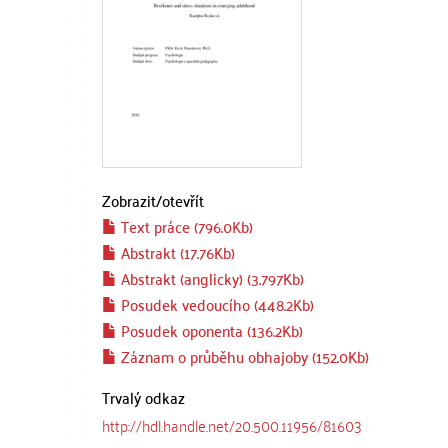
Zobrazit/
otevřít
Text práce (796.0Kb)
Abstrakt (17.76Kb)
Abstrakt (anglicky) (3.797Kb)
Posudek vedoucího (448.2Kb)
Posudek oponenta (136.2Kb)
Záznam o průběhu obhajoby (152.0Kb)
Trvalý odkaz
http://hdl.handle.net/20.500.11956/81603