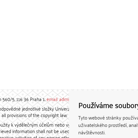
h 560/5, 116 36 Praha 1;
email: admin-repozitar [at] cuni.cz
Používáme soubor
povědné jednotlivé složky Univerzity Karlovy. / Each constituent
all provisions of the copyright law.
Tyto webové stránky používaj
užity k výdělečným účelům nebo vydávány za studijní, vědeckou
uživatelského prostředí, ana
etrieved information shall not be used for any commercial purposes
návštěvnosti.
creative activities of any person other than the author.