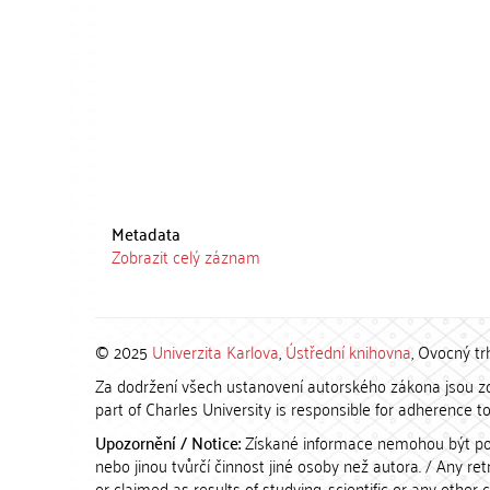
Metadata
Zobrazit celý záznam
© 2025
Univerzita Karlova
,
Ústřední knihovna
, Ovocný tr
Za dodržení všech ustanovení autorského zákona jsou zod
part of Charles University is responsible for adherence to 
Upozornění / Notice:
Získané informace nemohou být po
nebo jinou tvůrčí činnost jiné osoby než autora. / Any r
or claimed as results of studying, scientific or any other 