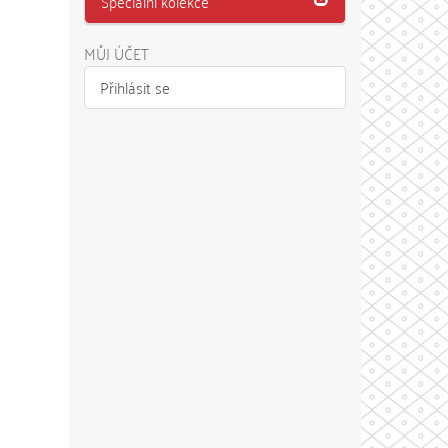
Speciální kolekce
MŮJ ÚČET
Přihlásit se