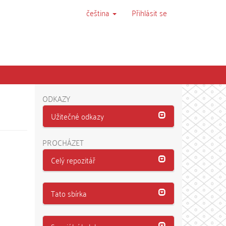
čeština
Přihlásit se
ODKAZY
Užitečné odkazy
PROCHÁZET
Celý repozitář
Tato sbírka