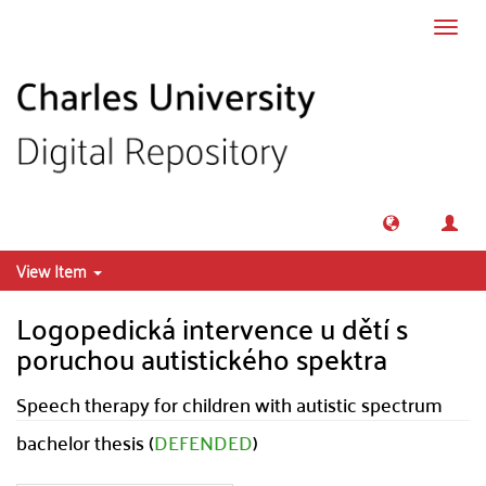
Skip to main content
Toggl
navig
View Item
Logopedická intervence u dětí s
poruchou autistického spektra
Speech therapy for children with autistic spectrum
bachelor thesis (
DEFENDED
)