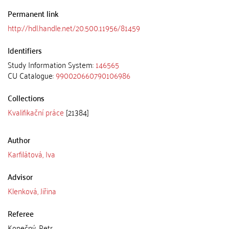
Permanent link
http://hdl.handle.net/20.500.11956/81459
Identifiers
Study Information System:
146565
CU Catalogue:
990020660790106986
Collections
Kvalifikační práce
[21384]
Author
Karfilátová, Iva
Advisor
Klenková, Jiřina
Referee
Kopečný, Petr