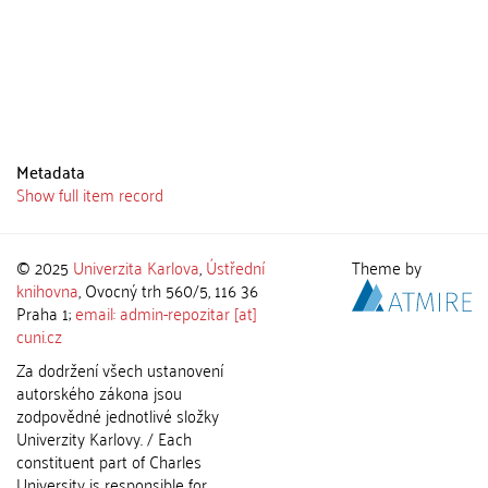
Metadata
Show full item record
© 2025
Univerzita Karlova
,
Ústřední
Theme by
knihovna
, Ovocný trh 560/5, 116 36
Praha 1;
email: admin-repozitar [at]
cuni.cz
Za dodržení všech ustanovení
autorského zákona jsou
zodpovědné jednotlivé složky
Univerzity Karlovy. / Each
constituent part of Charles
University is responsible for