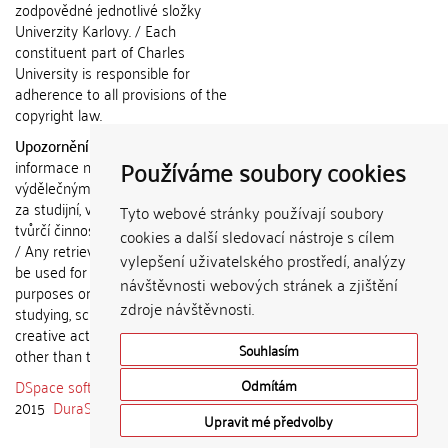
zodpovědné jednotlivé složky
Univerzity Karlovy. / Each
constituent part of Charles
University is responsible for
adherence to all provisions of the
copyright law.
Upozornění / Notice:
Získané
Používáme soubory cookies
informace nemohou být použity k
výdělečným účelům nebo vydávány
za studijní, vědeckou nebo jinou
Tyto webové stránky používají soubory
tvůrčí činnost jiné osoby než autora.
cookies a další sledovací nástroje s cílem
/ Any retrieved information shall not
vylepšení uživatelského prostředí, analýzy
be used for any commercial
návštěvnosti webových stránek a zjištění
purposes or claimed as results of
zdroje návštěvnosti.
studying, scientific or any other
creative activities of any person
Souhlasím
other than the author.
DSpace software
copyright © 2002-
Odmítám
2015
DuraSpace
Upravit mé předvolby