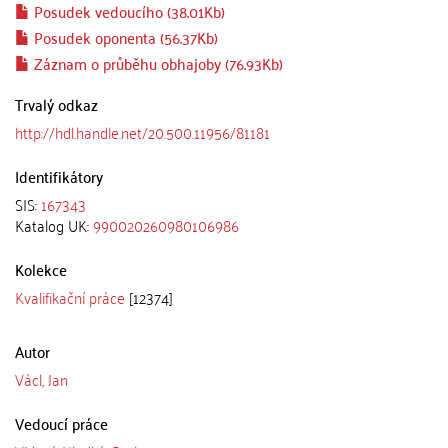
Posudek vedoucího (38.01Kb)
Posudek oponenta (56.37Kb)
Záznam o průběhu obhajoby (76.93Kb)
Trvalý odkaz
http://hdl.handle.net/20.500.11956/81181
Identifikátory
SIS:
167343
Katalog UK:
990020260980106986
Kolekce
Kvalifikační práce
[12374]
Autor
Václ, Jan
Vedoucí práce