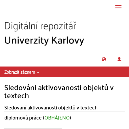
Přeskočit na obsah
Přepn
navig
Zobrazit záznam
Sledování aktivovanosti objektů v
textech
Sledování aktivovanosti objektů v textech
diplomová práce (
OBHÁJENO
)