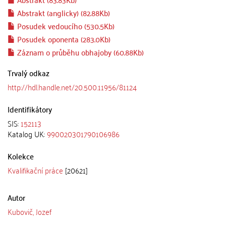
Abstrakt (anglicky) (82.88Kb)
Posudek vedoucího (530.5Kb)
Posudek oponenta (283.0Kb)
Záznam o průběhu obhajoby (60.88Kb)
Trvalý odkaz
http://hdl.handle.net/20.500.11956/81124
Identifikátory
SIS:
152113
Katalog UK:
990020301790106986
Kolekce
Kvalifikační práce
[20621]
Autor
Kubovič, Jozef