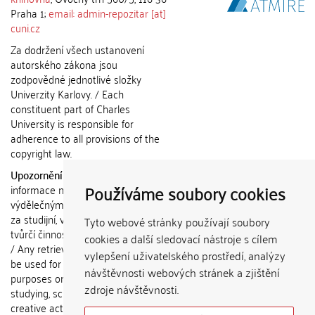
Praha 1;
email: admin-repozitar [at]
cuni.cz
Za dodržení všech ustanovení
autorského zákona jsou
zodpovědné jednotlivé složky
Univerzity Karlovy. / Each
constituent part of Charles
University is responsible for
adherence to all provisions of the
copyright law.
Upozornění / Notice:
Získané
Používáme soubory cookies
informace nemohou být použity k
výdělečným účelům nebo vydávány
za studijní, vědeckou nebo jinou
Tyto webové stránky používají soubory
tvůrčí činnost jiné osoby než autora.
cookies a další sledovací nástroje s cílem
/ Any retrieved information shall not
vylepšení uživatelského prostředí, analýzy
be used for any commercial
návštěvnosti webových stránek a zjištění
purposes or claimed as results of
zdroje návštěvnosti.
studying, scientific or any other
creative activities of any person