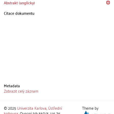
Abstrakt (anglicky)
Citace dokumentu
Metadata
Zobrazit celý záznam
© 2025
Univerzita Karlova
,
Ústřední
Theme by
knihovna
, Ovocný trh 560/5, 116 36