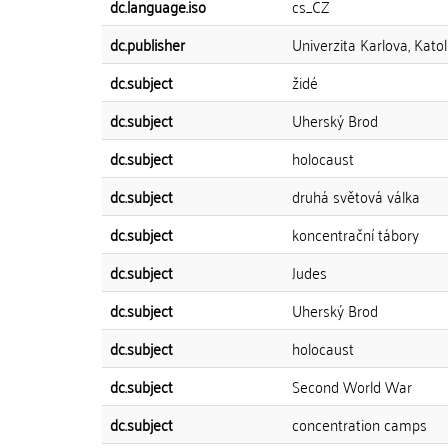
dc.language.iso
cs_CZ
dc.publisher
Univerzita Karlova, Katol
dc.subject
židé
dc.subject
Uherský Brod
dc.subject
holocaust
dc.subject
druhá světová válka
dc.subject
koncentrační tábory
dc.subject
Judes
dc.subject
Uherský Brod
dc.subject
holocaust
dc.subject
Second World War
dc.subject
concentration camps