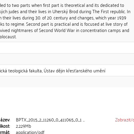
ded to two parts when first part is theoretical and its dedicated to
ch judes and their lives in Uherský Brod during The First republic. In
on their lives during 30. of 20. century and changes, which year 1939
 to regime. Second part is practical and is focused at live story of
urvived nightmares of Second World War in concentration camps and
olocaust.
lická teologická fakulta, Ústav dějin křesťanského umění
ázev:
BPTX_2015_2_11260_0_411065_0_1 ...
Zobrazit/
ikost:
2.229Mb
rmát:
application/pdf