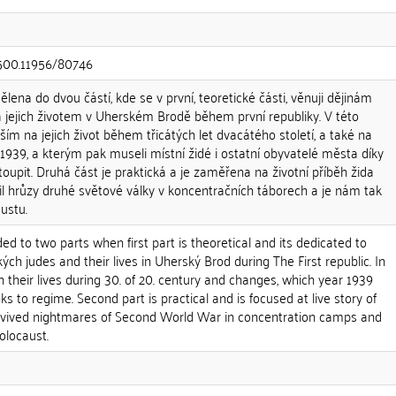
0.500.11956/80746
lena do dvou částí, kde se v první, teoretické části, věnuji dějinám
 jejich životem v Uherském Brodě během první republiky. V této
ším na jejich život během třicátých let dvacátého století, a také na
 1939, a kterým pak museli místní židé i ostatní obyvatelé města díky
upit. Druhá část je praktická a je zaměřena na životní příběh žida
žil hrůzy druhé světové války v koncentračních táborech a je nám tak
ustu.
ded to two parts when first part is theoretical and its dedicated to
ch judes and their lives in Uherský Brod during The First republic. In
on their lives during 30. of 20. century and changes, which year 1939
 to regime. Second part is practical and is focused at live story of
urvived nightmares of Second World War in concentration camps and
olocaust.