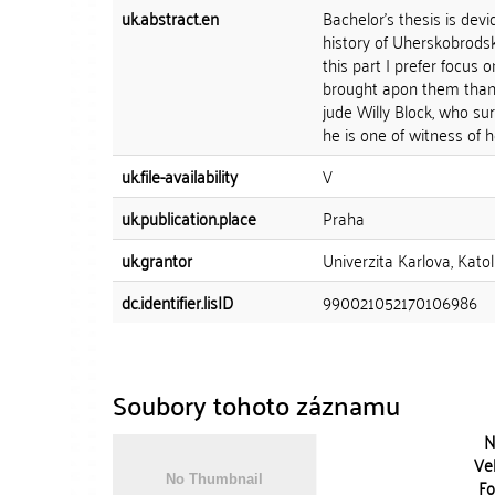
uk.abstract.en
Bachelor's thesis is devi
history of Uherskobrodský
this part I prefer focus 
brought apon them thanks
jude Willy Block, who s
he is one of witness of h
uk.file-availability
V
uk.publication.place
Praha
uk.grantor
Univerzita Karlova, Kato
dc.identifier.lisID
990021052170106986
Soubory tohoto záznamu
N
Vel
Fo