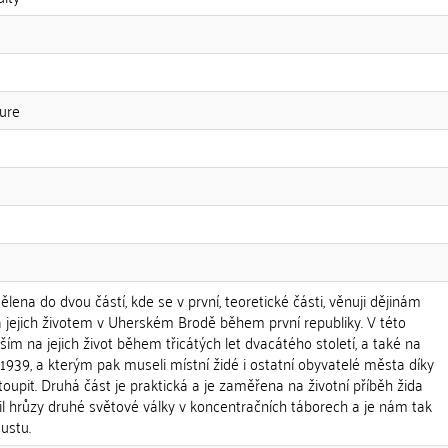
ture
lena do dvou částí, kde se v první, teoretické části, věnuji dějinám
 jejich životem v Uherském Brodě během první republiky. V této
ším na jejich život během třicátých let dvacátého století, a také na
 1939, a kterým pak museli místní židé i ostatní obyvatelé města díky
upit. Druhá část je praktická a je zaměřena na životní příběh žida
žil hrůzy druhé světové války v koncentračních táborech a je nám tak
ustu.