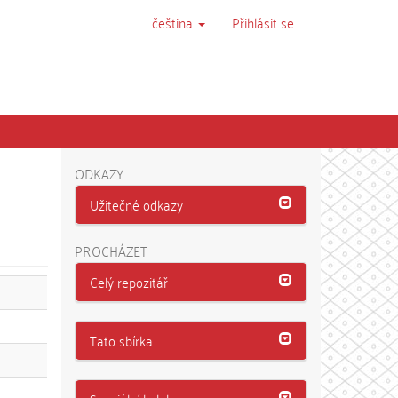
čeština
Přihlásit se
ODKAZY
Užitečné odkazy
PROCHÁZET
Celý repozitář
Tato sbírka