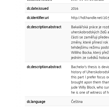
dc.date.issued
2016
dc.identifier.uri
http://hdl.handle.net/2
dc.description.abstract
Bakalářská práce je rozdě
uherskobrodských židů a
části se zaměřuji předev
změny, které přinesl rok
tehdejšímu režimu podsto
Williho Bocka, který pře
jedním ze svědků holoca
dc.description.abstract
Bachelor's thesis is devi
history of Uherskobrodský
this part I prefer focus 
brought apon them thanks
jude Willy Block, who s
he is one of witness of h
dc.language
Čeština