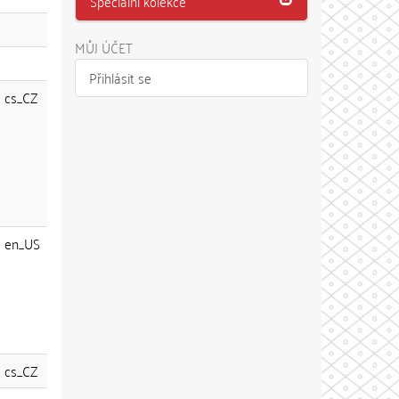
Speciální kolekce
MŮJ ÚČET
Přihlásit se
cs_CZ
en_US
cs_CZ