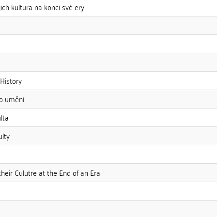
ich kultura na konci své ery
 History
ho umění
lta
ulty
eir Culutre at the End of an Era