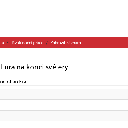
lta
Kvalifikační práce
Zobrazit záznam
ltura na konci své ery
nd of an Era