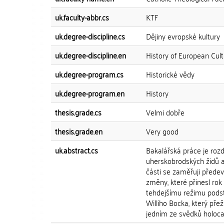
uk.faculty-abbr.cs
KTF
uk.degree-discipline.cs
Dějiny evropské kultury
uk.degree-discipline.en
History of European Cul
uk.degree-program.cs
Historické vědy
uk.degree-program.en
History
thesis.grade.cs
Velmi dobře
thesis.grade.en
Very good
uk.abstract.cs
Bakalářská práce je rozdě
uherskobrodských židů a
části se zaměřuji předev
změny, které přinesl rok
tehdejšímu režimu podsto
Williho Bocka, který pře
jedním ze svědků holoca