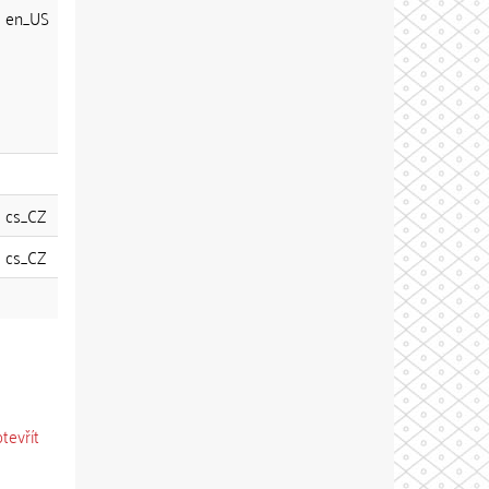
en_US
cs_CZ
cs_CZ
otevřít