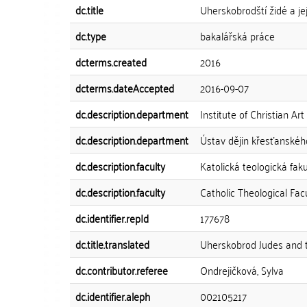
dc.title
Uherskobrodští židé a jej
dc.type
bakalářská práce
dcterms.created
2016
dcterms.dateAccepted
2016-09-07
dc.description.department
Institute of Christian Art
dc.description.department
Ústav dějin křesťanské
dc.description.faculty
Katolická teologická faku
dc.description.faculty
Catholic Theological Fac
dc.identifier.repId
177678
dc.title.translated
Uherskobrod Judes and th
dc.contributor.referee
Ondrejičková, Sylva
dc.identifier.aleph
002105217