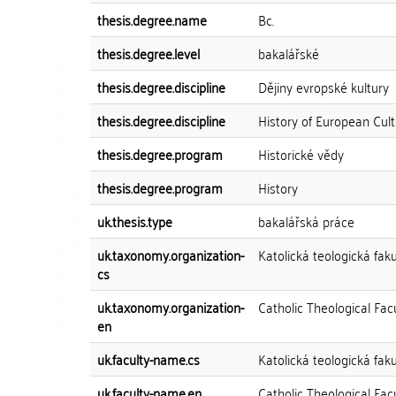
thesis.degree.name
Bc.
thesis.degree.level
bakalářské
thesis.degree.discipline
Dějiny evropské kultury
thesis.degree.discipline
History of European Cul
thesis.degree.program
Historické vědy
thesis.degree.program
History
uk.thesis.type
bakalářská práce
uk.taxonomy.organization-
Katolická teologická faku
cs
uk.taxonomy.organization-
Catholic Theological Fac
en
uk.faculty-name.cs
Katolická teologická faku
uk.faculty-name.en
Catholic Theological Fac