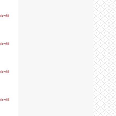
otevřít
otevřít
otevřít
otevřít