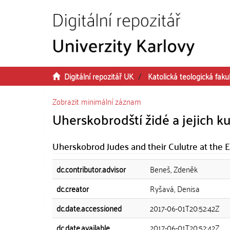
Přeskočit na obsah
Digitální repozitář UK
Katolická teologická faku
Zobrazit minimální záznam
Uherskobrodští židé a jejich ku
Uherskobrod Judes and their Culutre at the E
dc.contributor.advisor
Beneš, Zdeněk
dc.creator
Ryšavá, Denisa
dc.date.accessioned
2017-06-01T20:52:42Z
dc.date.available
2017-06-01T20:52:42Z