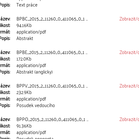
Popis:
Text práce
ázev:
BPBC_2015_2_11260_0_411065_0_1 ...
Zobrazit/
ikost:
94.16Kb
rmát:
application/pdf
Popis:
Abstrakt
ázev:
BPBE_2015_2_11260_0_411065_0_1 ...
Zobrazit/
ikost:
172.0Kb
rmát:
application/pdf
Popis:
Abstrakt (anglicky)
ázev:
BPPV_2015_2_11260_0_411065_0_1 ...
Zobrazit/
ikost:
232.9Kb
rmát:
application/pdf
Popis:
Posudek vedoucího
ázev:
BPPO_2015_2_11260_0_411065_0_1 ...
Zobrazit/
ikost:
91.36Kb
rmát:
application/pdf
Popis:
Posudek oponenta