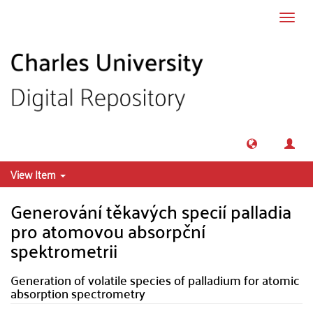
Skip to main content
Toggl
navig
View Item
Generování těkavých specií palladia
pro atomovou absorpční
spektrometrii
Generation of volatile species of palladium for atomic
absorption spectrometry