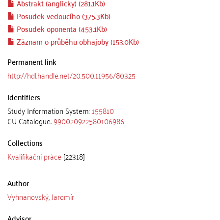
Abstrakt (anglicky) (281.1Kb)
Posudek vedoucího (375.3Kb)
Posudek oponenta (453.1Kb)
Záznam o průběhu obhajoby (153.0Kb)
Permanent link
http://hdl.handle.net/20.500.11956/80325
Identifiers
Study Information System:
155810
CU Catalogue:
990020922580106986
Collections
Kvalifikační práce
[22318]
Author
Vyhnanovský, Jaromír
Advisor