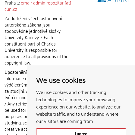
Praha 1;
email: admin-repozitar [at]
cuni.cz
Za dodržení všech ustanovení
autorského zákona jsou
zodpovědné jednotlivé složky
Univerzity Karlovy. / Each
constituent part of Charles
University is responsible for
adherence to all provisions of the
copyright law.
Upozornění / Notice:
Získané
We use cookies
informace nemohou být použity k
výdělečným účelům nebo vydávány
za studijní, vědeckou nebo jinou
We use cookies and other tracking
tvůrčí činnost jiné osoby než autora.
technologies to improve your browsing
/ Any retrieved information shall not
experience on our website, to analyze our
be used for any commercial
website traffic, and to understand where
purposes or claimed as results of
our visitors are coming from.
studying, scientific or any other
creative activities of any person
I agree