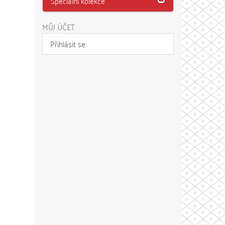
Speciální kolekce
MŮJ ÚČET
Přihlásit se