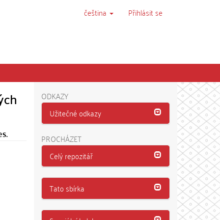
čeština
Přihlásit se
ných
ODKAZY
Užitečné odkazy
es.
PROCHÁZET
Celý repozitář
Tato sbírka