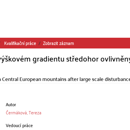
Kvalifikační práce
Zobrazit záznam
a výškovém gradientu středohor ovlivně
in Central European mountains after large scale disturbanc
Autor
Čermáková, Tereza
Vedoucí práce