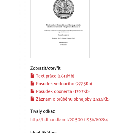
Zobrazit/
otevřít
Text práce (1.611Mb)
Posudek vedoucího (277.5Kb)
Posudek oponenta (179.7Kb)
Záznam o průběhu obhajoby (153.5Kb)
Trvalý odkaz
http://hdl.handle.net/20.500.11956/80284
Identifikátory