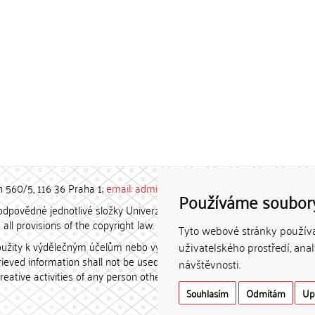
h 560/5, 116 36 Praha 1;
email: admin-repozitar [at] cuni.cz
Používáme soubor
povědné jednotlivé složky Univerzity Karlovy. / Each constituent
all provisions of the copyright law.
Tyto webové stránky používaj
užity k výdělečným účelům nebo vydávány za studijní, vědeckou
uživatelského prostředí, ana
etrieved information shall not be used for any commercial purposes
návštěvnosti.
creative activities of any person other than the author.
Souhlasím
Odmítám
Up