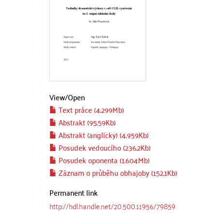
View/
Open
Text práce (4.299Mb)
Abstrakt (95.59Kb)
Abstrakt (anglicky) (4.959Kb)
Posudek vedoucího (236.2Kb)
Posudek oponenta (1.604Mb)
Záznam o průběhu obhajoby (152.1Kb)
Permanent link
http://hdl.handle.net/20.500.11956/79859