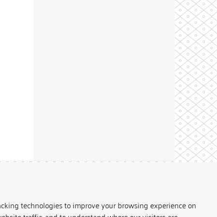
Theme by
acking technologies to improve your browsing experience on
ebsite traffic, and to understand where our visitors are