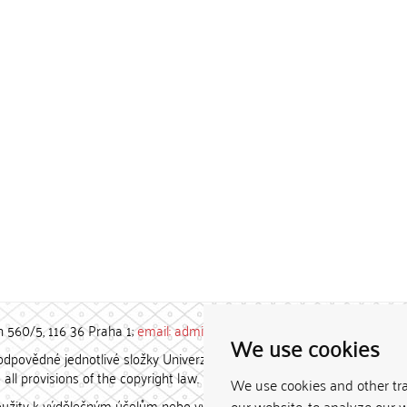
h 560/5, 116 36 Praha 1;
email: admin-repozitar [at] cuni.cz
We use cookies
povědné jednotlivé složky Univerzity Karlovy. / Each constituent
all provisions of the copyright law.
We use cookies and other tr
užity k výdělečným účelům nebo vydávány za studijní, vědeckou
our website, to analyze our w