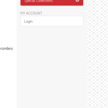
Special Collections
MY ACCOUNT
Login
econdary