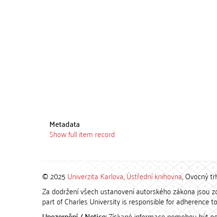
Metadata
Show full item record
© 2025
Univerzita Karlova
,
Ústřední knihovna
, Ovocný tr
Za dodržení všech ustanovení autorského zákona jsou zod
part of Charles University is responsible for adherence to 
Upozornění / Notice:
Získané informace nemohou být po