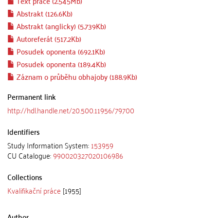
Text práce (2.545Mb)
Abstrakt (126.6Kb)
Abstrakt (anglicky) (5.739Kb)
Autoreferát (517.2Kb)
Posudek oponenta (692.1Kb)
Posudek oponenta (189.4Kb)
Záznam o průběhu obhajoby (188.9Kb)
Permanent link
http://hdl.handle.net/20.500.11956/79700
Identifiers
Study Information System:
153959
CU Catalogue:
990020327020106986
Collections
Kvalifikační práce
[1955]
Author