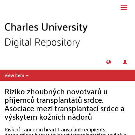
Skip to main content
Toggl
navig
View Item
Riziko zhoubných novotvarů u
příjemců transplantátů srdce.
Asociace mezi transplantací srdce a
výskytem kožních nádorů
Risk of cancer in heart transplant recipients.
Associations between heart transplantation and skin