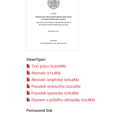
View/
Open
Text práce (6.976Mb)
Abstrakt (173.1Kb)
Abstrakt (anglicky) (169.4Kb)
Posudek vedoucího (232.6Kb)
Posudek oponenta (278.5Kb)
Záznam o průběhu obhajoby (151.8Kb)
Permanent link