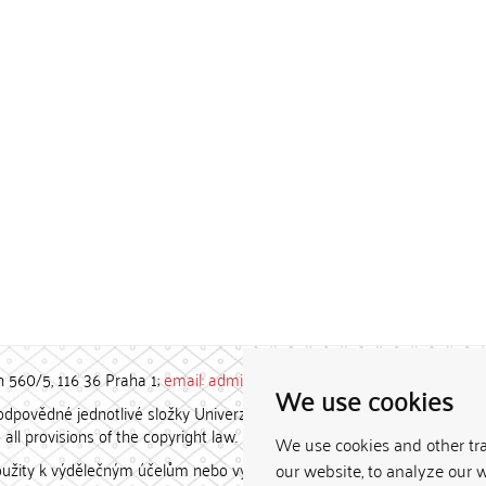
h 560/5, 116 36 Praha 1;
email: admin-repozitar [at] cuni.cz
We use cookies
povědné jednotlivé složky Univerzity Karlovy. / Each constituent
all provisions of the copyright law.
We use cookies and other tr
užity k výdělečným účelům nebo vydávány za studijní, vědeckou
our website, to analyze our w