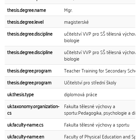
thesis.degree.name
Mgr.
thesis.degree.level
magisterské
thesis.degree.discipline
učitelství VVP pro SŠ tělesná výchova 
biologie
thesis.degree.discipline
učitelství VVP pro SŠ tělesná výchova 
biologie
thesis.degree.program
Teacher Training for Secondary Schoo
thesis.degree.program
Učitelství pro střední školy
uk.thesis.type
diplomová práce
uk.taxonomy.organization-
Fakulta tělesné výchovy a
cs
sportu::Pedagogika, psychologie a dida
uk.faculty-name.cs
Fakulta tělesné výchovy a sportu
uk.faculty-name.en
Faculty of Physical Education and Spo