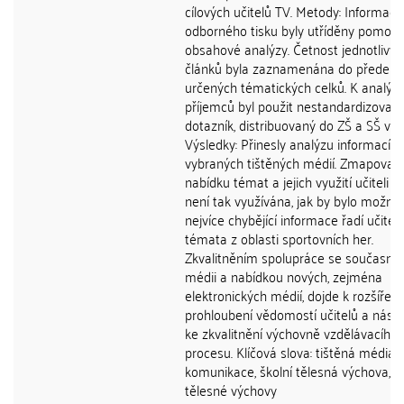
cílových učitelů TV. Metody: Informace
odborného tisku byly utříděny pomocí
obsahové analýzy. Četnost jednotlivýc
článků byla zaznamenána do předem
určených tématických celků. K analýz
příjemců byl použit nestandardizovan
dotazník, distribuovaný do ZŠ a SŠ v Č
Výsledky: Přinesly analýzu informací z
vybraných tištěných médií. Zmapovaly
nabídku témat a jejich využití učiteli T
není tak využívána, jak by bylo možné
nejvíce chybějící informace řadí učitel
témata z oblasti sportovních her.
Zkvalitněním spolupráce se současný
médii a nabídkou nových, zejména
elektronických médií, dojde k rozšíření
prohloubení vědomostí učitelů a násl
ke zkvalitnění výchovně vzdělávacího
procesu. Klíčová slova: tištěná média,
komunikace, školní tělesná výchova, uč
tělesné výchovy