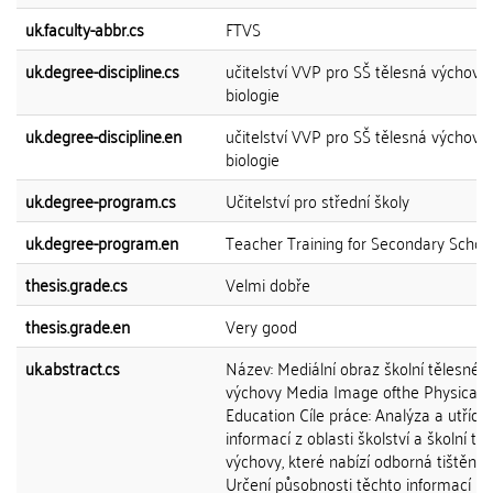
uk.faculty-abbr.cs
FTVS
uk.degree-discipline.cs
učitelství VVP pro SŠ tělesná výchova 
biologie
uk.degree-discipline.en
učitelství VVP pro SŠ tělesná výchova 
biologie
uk.degree-program.cs
Učitelství pro střední školy
uk.degree-program.en
Teacher Training for Secondary Schoo
thesis.grade.cs
Velmi dobře
thesis.grade.en
Very good
uk.abstract.cs
Název: Mediální obraz školní tělesné
výchovy Media Image ofthe Physical
Education Cíle práce: Analýza a utřídě
informací z oblasti školství a školní tě
výchovy, které nabízí odborná tištěná
Určení působnosti těchto informací u