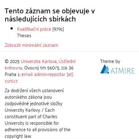
Tento záznam se objevuje v
následujících sbírkách
Kvalifikační práce
[9791]
Theses
Zobrazit minimální záznam
© 2025
Univerzita Karlova
,
Ústřední
Theme by
knihovna
, Ovocný trh 560/5, 116 36
Praha 1;
email: admin-repozitar [at]
cuni.cz
Za dodržení všech ustanovení
autorského zákona jsou
zodpovědné jednotlivé složky
Univerzity Karlovy. / Each
constituent part of Charles
University is responsible for
adherence to all provisions of the
copyright law.