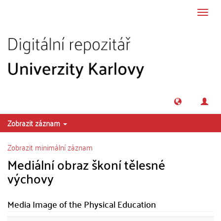
Přeskočit na obsah
Přepn
navig
Zobrazit záznam
Zobrazit minimální záznam
Mediální obraz škoní tělesné
výchovy
Media Image of the Physical Education