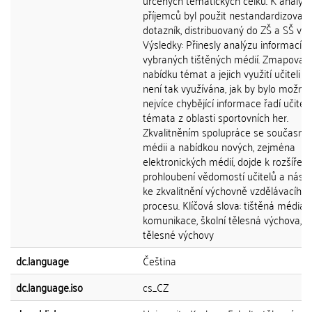
určených tématických celků. K analýz
příjemců byl použit nestandardizovan
dotazník, distribuovaný do ZŠ a SŠ v Č
Výsledky: Přinesly analýzu informací z
vybraných tištěných médií. Zmapovaly
nabídku témat a jejich využití učiteli T
není tak využívána, jak by bylo možné
nejvíce chybějící informace řadí učitel
témata z oblasti sportovních her.
Zkvalitněním spolupráce se současný
médii a nabídkou nových, zejména
elektronických médií, dojde k rozšíření
prohloubení vědomostí učitelů a násl
ke zkvalitnění výchovně vzdělávacího
procesu. Klíčová slova: tištěná média,
komunikace, školní tělesná výchova, uč
tělesné výchovy
dc.language
Čeština
dc.language.iso
cs_CZ