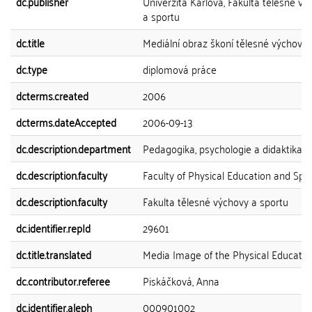
dc.publisher
Univerzita Karlova, Fakulta tělesné vý
a sportu
dc.title
Mediální obraz škoní tělesné výchovy
dc.type
diplomová práce
dcterms.created
2006
dcterms.dateAccepted
2006-09-13
dc.description.department
Pedagogika, psychologie a didaktika
dc.description.faculty
Faculty of Physical Education and Spo
dc.description.faculty
Fakulta tělesné výchovy a sportu
dc.identifier.repId
29601
dc.title.translated
Media Image of the Physical Educatio
dc.contributor.referee
Piskáčková, Anna
dc.identifier.aleph
000901002