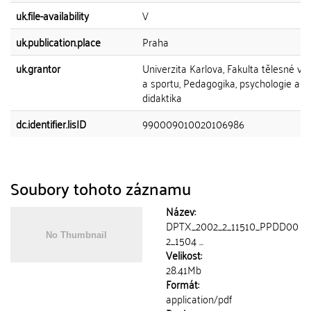
uk.file-availability
V
uk.publication.place
Praha
uk.grantor
Univerzita Karlova, Fakulta tělesné vý
a sportu, Pedagogika, psychologie a
didaktika
dc.identifier.lisID
990009010020106986
Soubory tohoto záznamu
Název:
DPTX_2002_2_11510_PPDD00
2_1504 ...
Velikost:
28.41Mb
Formát:
application/pdf