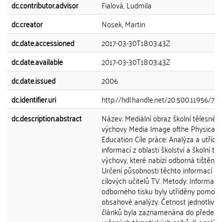
dc.contributor.advisor
Fialová, Ludmila
dc.creator
Nosek, Martin
dc.date.accessioned
2017-03-30T18:03:43Z
dc.date.available
2017-03-30T18:03:43Z
dc.date.issued
2006
dc.identifier.uri
http://hdl.handle.net/20.500.11956/79
dc.description.abstract
Název: Mediální obraz školní tělesné
výchovy Media Image ofthe Physical
Education Cíle práce: Analýza a utřídě
informací z oblasti školství a školní tě
výchovy, které nabízí odborná tištěná
Určení působnosti těchto informací u
cílových učitelů TV. Metody: Informace
odborného tisku byly utříděny pomocí
obsahové analýzy. Četnost jednotlivýc
článků byla zaznamenána do předem