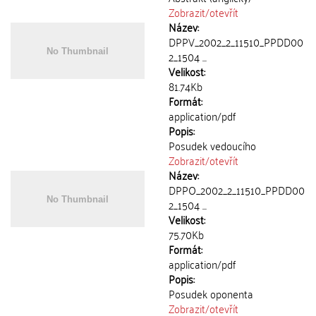
Zobrazit/
otevřít
Název:
DPPV_2002_2_11510_PPDD00
2_1504 ...
Velikost:
81.74Kb
Formát:
application/pdf
Popis:
Posudek vedoucího
Zobrazit/
otevřít
Název:
DPPO_2002_2_11510_PPDD00
2_1504 ...
Velikost:
75.70Kb
Formát:
application/pdf
Popis:
Posudek oponenta
Zobrazit/
otevřít