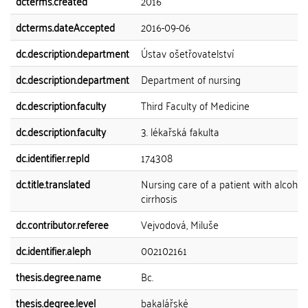
dcterms.created
2016
dcterms.dateAccepted
2016-09-06
dc.description.department
Ústav ošetřovatelství
dc.description.department
Department of nursing
dc.description.faculty
Third Faculty of Medicine
dc.description.faculty
3. lékařská fakulta
dc.identifier.repId
174308
dc.title.translated
Nursing care of a patient with alcoholic
cirrhosis
dc.contributor.referee
Vejvodová, Miluše
dc.identifier.aleph
002102161
thesis.degree.name
Bc.
thesis.degree.level
bakalářské