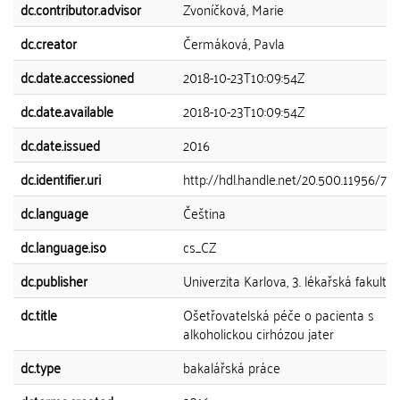
dc.contributor.advisor
Zvoníčková, Marie
dc.creator
Čermáková, Pavla
dc.date.accessioned
2018-10-23T10:09:54Z
dc.date.available
2018-10-23T10:09:54Z
dc.date.issued
2016
dc.identifier.uri
http://hdl.handle.net/20.500.11956/79
dc.language
Čeština
dc.language.iso
cs_CZ
dc.publisher
Univerzita Karlova, 3. lékařská fakulta
dc.title
Ošetřovatelská péče o pacienta s
alkoholickou cirhózou jater
dc.type
bakalářská práce