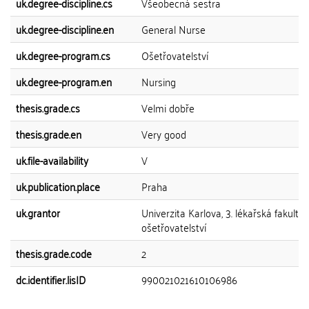
uk.degree-discipline.cs
Všeobecná sestra
uk.degree-discipline.en
General Nurse
uk.degree-program.cs
Ošetřovatelství
uk.degree-program.en
Nursing
thesis.grade.cs
Velmi dobře
thesis.grade.en
Very good
uk.file-availability
V
uk.publication.place
Praha
uk.grantor
Univerzita Karlova, 3. lékařská fakulta,
ošetřovatelství
thesis.grade.code
2
dc.identifier.lisID
990021021610106986