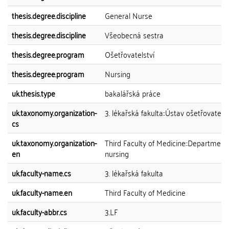
thesis.degree.discipline
General Nurse
thesis.degree.discipline
Všeobecná sestra
thesis.degree.program
Ošetřovatelství
thesis.degree.program
Nursing
uk.thesis.type
bakalářská práce
uk.taxonomy.organization-
3. lékařská fakulta::Ústav ošetřovatelst
cs
uk.taxonomy.organization-
Third Faculty of Medicine::Department
en
nursing
uk.faculty-name.cs
3. lékařská fakulta
uk.faculty-name.en
Third Faculty of Medicine
uk.faculty-abbr.cs
3.LF