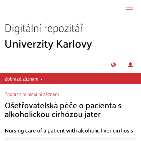
Přeskočit na obsah
Přepn
navig
Zobrazit záznam
Zobrazit minimální záznam
Ošetřovatelská péče o pacienta s
alkoholickou cirhózou jater
Nursing care of a patient with alcoholic liver cirrhosis