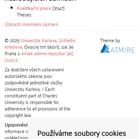
Kvalifikační práce
[3547]
Theses
Zobrazit minimální záznam
© 2025
Univerzita Karlova
,
Ústřední
Theme by
knihovna
, Ovocný trh 560/5, 116 36
Praha 1;
email: admin-repozitar [at]
cuni.cz
Za dodržení všech ustanovení
autorského zákona jsou
zodpovědné jednotlivé složky
Univerzity Karlovy. / Each
constituent part of Charles
University is responsible for
adherence to all provisions of the
copyright law.
Upozornění / Notice:
Získané
Používáme soubory cookies
informace nemohou být použity k
výdělečným účelům nebo vydávány