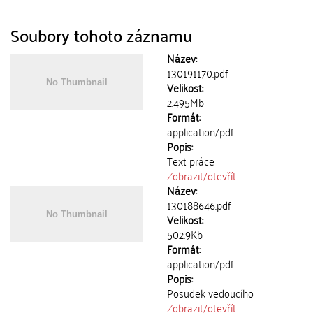
Soubory tohoto záznamu
Název:
130191170.pdf
Velikost:
2.495Mb
Formát:
application/pdf
Popis:
Text práce
Zobrazit/
otevřít
Název:
130188646.pdf
Velikost:
502.9Kb
Formát:
application/pdf
Popis:
Posudek vedoucího
Zobrazit/
otevřít