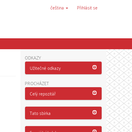
čeština
Přihlásit se
ODKAZY
Užitečné odkazy
PROCHÁZET
Celý repozitář
Tato sbírka