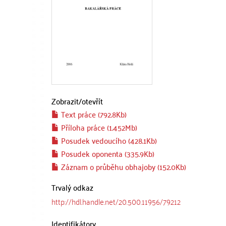
Zobrazit/
otevřít
Text práce (792.8Kb)
Příloha práce (1.452Mb)
Posudek vedoucího (428.1Kb)
Posudek oponenta (335.9Kb)
Záznam o průběhu obhajoby (152.0Kb)
Trvalý odkaz
http://hdl.handle.net/20.500.11956/79212
Identifikátory