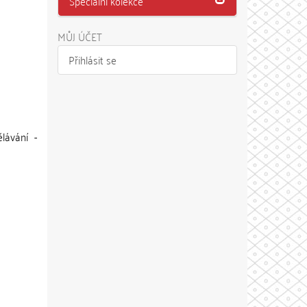
Speciální kolekce
MŮJ ÚČET
Přihlásit se
lávání -