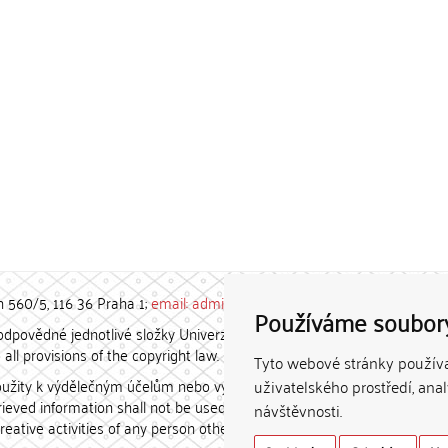
h 560/5, 116 36 Praha 1;
email: admin-repozitar [at] cuni.cz
Používáme soubor
povědné jednotlivé složky Univerzity Karlovy. / Each constituent
all provisions of the copyright law.
Tyto webové stránky používaj
užity k výdělečným účelům nebo vydávány za studijní, vědeckou
uživatelského prostředí, ana
etrieved information shall not be used for any commercial purposes
návštěvnosti.
creative activities of any person other than the author.