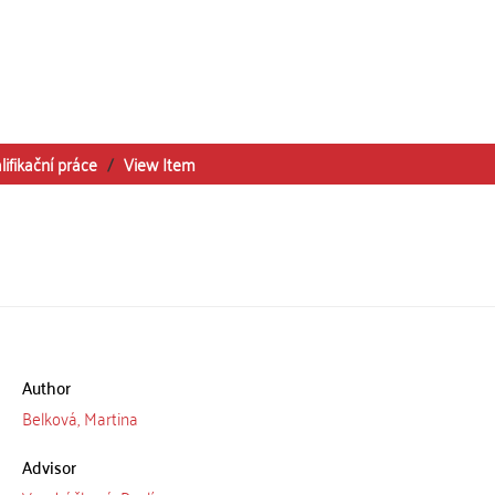
lifikační práce
View Item
Author
Belková, Martina
Advisor