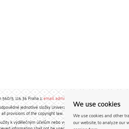
h 560/5, 116 36 Praha 1;
email: admin-repozitar [at] cuni.cz
We use cookies
povědné jednotlivé složky Univerzity Karlovy. / Each constituent
all provisions of the copyright law.
We use cookies and other tr
užity k výdělečným účelům nebo vydávány za studijní, vědeckou
our website, to analyze our w
etrieved information shall not be used for any commercial purposes