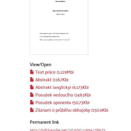
View/
Open
Text práce (1.229Mb)
Abstrakt (118.7Kb)
Abstrakt (anglicky) (6.173Kb)
Posudek vedoucího (148.1Kb)
Posudek oponenta (50.73Kb)
Záznam o průběhu obhajoby (150.9Kb)
Permanent link
http://hdl.handle.net/20.500.11956/78677