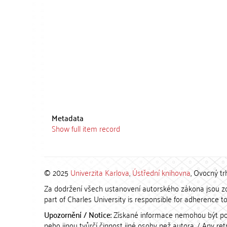
Metadata
Show full item record
© 2025
Univerzita Karlova
,
Ústřední knihovna
, Ovocný tr
Za dodržení všech ustanovení autorského zákona jsou zod
part of Charles University is responsible for adherence to 
Upozornění / Notice:
Získané informace nemohou být po
nebo jinou tvůrčí činnost jiné osoby než autora. / Any r