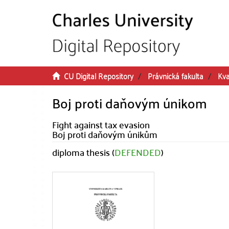
Skip to main content
CU Digital Repository
Právnická fakulta
Kva
Boj proti daňovým únikom
Fight against tax evasion
Boj proti daňovým únikům
diploma thesis (
DEFENDED
)