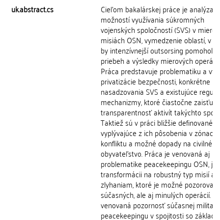
uk.abstract.cs
Cieľom bakalárskej práce je analýza
možností využívania súkromných
vojenských spoločností (SVS) v miero
misiách OSN, vymedzenie oblastí, v k
by intenzívnejší outsorsing pomohol zl
priebeh a výsledky mierových operácií
Práca predstavuje problematiku a výv
privatizácie bezpečnosti, konkrétne pr
nasadzovania SVS a existujúce regul
mechanizmy, ktoré čiastočne zaisťujú
transparentnosť aktivít takýchto spolo
Taktiež sú v práci bližšie definované ri
vyplývajúce z ich pôsobenia v zónach
konfliktu a možné dopady na civilné
obyvateľstvo. Práca je venovaná aj
problematike peacekeepingu OSN, je
transformácii na robustný typ misií a
zlyhaniam, ktoré je možné pozorovať 
súčasných, ale aj minulých operácií. Zv
venovaná pozornosť súčasnej militariz
peacekeepingu v spojitosti so základ