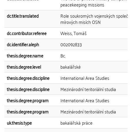
peacekeeping missions
dc.title.translated
Role soukromých vojenských společno
mírových misích OSN
dc.contributor.referee
Weiss, Tomáš
dc.identifier.aleph
002092833
thesis.degree.name
Bc.
thesis.degree.level
bakalářské
thesis.degree.discipline
International Area Studies
thesis.degree.discipline
Mezinárodní teritoriální studia
thesis.degree.program
International Area Studies
thesis.degree.program
Mezinárodní teritoriální studia
uk.thesis.type
bakalářská práce