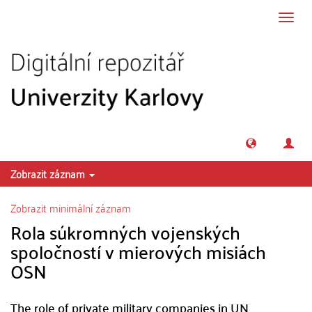
Přeskočit na obsah
Přepn
navig
Zobrazit záznam
Zobrazit minimální záznam
Rola súkromných vojenských
spoločností v mierových misiách
OSN
The role of private military companies in UN