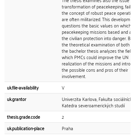
The thesis examines also the issue of
transformation of peacekeeping, failu
the concept of robust peace operation
are often militarized. This developmen
questions the basic values on which a
peacekeeping missions based and als
the civilian protection into danger. Ba
the theoretical examination of both ac
the bachelor thesis analyzes the fields
which PMCs could improve the UN
realization of the missions and introd
the possible cons and pros of their
involvement.
uk.file-availability
V
uk.grantor
Univerzita Karlova, Fakulta sociálních 
Katedra severoamerických studií
thesis.grade.code
2
uk.publication-place
Praha