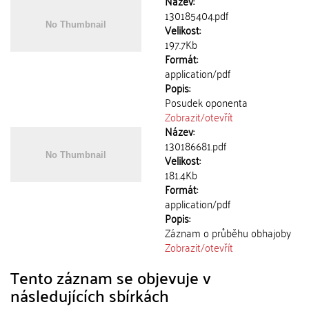
Název:
130185404.pdf
Velikost:
197.7Kb
Formát:
application/pdf
Popis:
Posudek oponenta
Zobrazit/
otevřít
Název:
130186681.pdf
Velikost:
181.4Kb
Formát:
application/pdf
Popis:
Záznam o průběhu obhajoby
Zobrazit/
otevřít
Tento záznam se objevuje v
následujících sbírkách