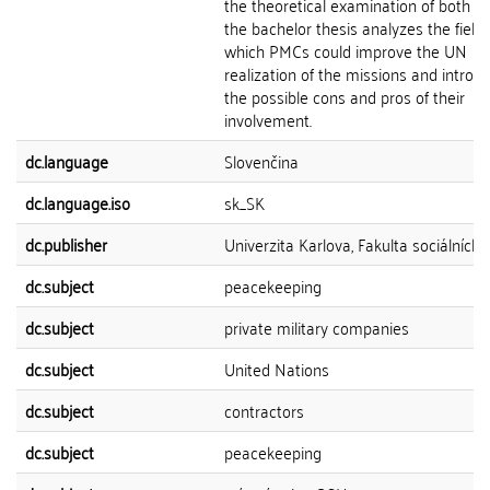
the theoretical examination of both ac
the bachelor thesis analyzes the fields
which PMCs could improve the UN
realization of the missions and introd
the possible cons and pros of their
involvement.
dc.language
Slovenčina
dc.language.iso
sk_SK
dc.publisher
Univerzita Karlova, Fakulta sociálních 
dc.subject
peacekeeping
dc.subject
private military companies
dc.subject
United Nations
dc.subject
contractors
dc.subject
peacekeeping