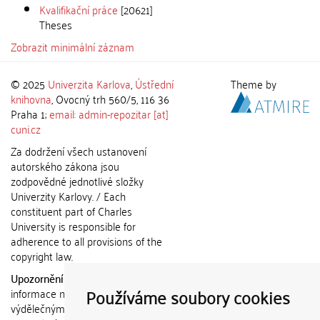
Kvalifikační práce
[20621]
Theses
Zobrazit minimální záznam
© 2025
Univerzita Karlova
,
Ústřední
Theme by
knihovna
, Ovocný trh 560/5, 116 36
Praha 1;
email: admin-repozitar [at]
cuni.cz
Za dodržení všech ustanovení
autorského zákona jsou
zodpovědné jednotlivé složky
Univerzity Karlovy. / Each
constituent part of Charles
University is responsible for
adherence to all provisions of the
copyright law.
Upozornění / Notice:
Získané
Používáme soubory cookies
informace nemohou být použity k
výdělečným účelům nebo vydávány