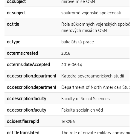
dc.subject
mírové mise OSN
dc.subject
soukromé vojenské společnosti
dc.title
Rola súkromných vojenských spoločno
mierových misiách OSN
dc.type
bakalářská práce
dcterms.created
2016
dcterms.dateAccepted
2016-06-14
dc.description.department
Katedra severoamerických studií
dc.description.department
Department of North American Studi
dc.description.faculty
Faculty of Social Sciences
dc.description.faculty
Fakulta sociálních věd
dc.identifier.repId
163286
dc.title.translated
The role of private military companies