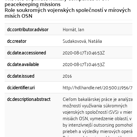
peacekeeping missions
Role soukromých vojenských společností v mírových
misích OSN
dc.contributor.advisor
Hornát, Jan
dc.creator
Sudakovová, Natália
dc.date.accessioned
2020-08-17T10:46:53Z
dc.date.available
2020-08-17T10:46:53Z
dc.date.issued
2016
dc.identifier.uri
http://hdl.handle.net/20.500.11956/78
dc.description.abstract
Cieľom bakalárskej práce je analýza
možností využívania súkromných
vojenských spoločností (SVS) v miero
misiách OSN, vymedzenie oblastí, v k
by intenzívnejší outsorsing pomohol zl
priebeh a výsledky mierových operácií