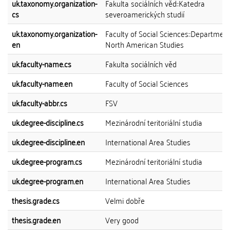
uk.taxonomy.organization-
Fakulta sociálních věd::Katedra
cs
severoamerických studií
uk.taxonomy.organization-
Faculty of Social Sciences::Department
en
North American Studies
uk.faculty-name.cs
Fakulta sociálních věd
uk.faculty-name.en
Faculty of Social Sciences
uk.faculty-abbr.cs
FSV
uk.degree-discipline.cs
Mezinárodní teritoriální studia
uk.degree-discipline.en
International Area Studies
uk.degree-program.cs
Mezinárodní teritoriální studia
uk.degree-program.en
International Area Studies
thesis.grade.cs
Velmi dobře
thesis.grade.en
Very good