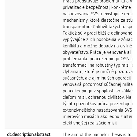
Práca predstavuje problematiku a výv
privatizácie bezpečnosti, konkrétne pr
nasadzovania SVS a existujúce regul
mechanizmy, ktoré čiastočne zaisťujú
transparentnosť aktivít takýchto spolo
Taktiež sú v práci bližšie definované ri
vyplývajúce z ich pôsobenia v zónach
konfliktu a možné dopady na civilné
obyvateľstvo. Práca je venovaná aj
problematike peacekeepingu OSN, je
transformácii na robustný typ misií a
zlyhaniam, ktoré je možné pozorovať 
súčasných, ale aj minulých operácií. Zv
venovaná pozornosť súčasnej militariz
peacekeepingu v spojitosti so základ
cieľom misií, ochranou civilistov. Na z
týchto poznatkov práca prezentuje m
extenzívnejšieho nasadzovania SVS v
mierových misiách ako jednu z alterna
efektívnejšej realizácie misií.
dc.description.abstract
The aim of the bachelor thesis is to a