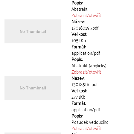
Popis:
Abstrakt
Zobrazit/
otevřít
Název:
130180195.pdf
Velikost:
105.1Kb
Formát:
application/pdf
Popis:
Abstrakt (anglicky)
Zobrazit/
otevřít
Název:
130185161.pdf
Velikost:
277.1Kb
Formát:
application/pdf
Popis:
Posudek vedoucího
Zobrazit/
otevřít