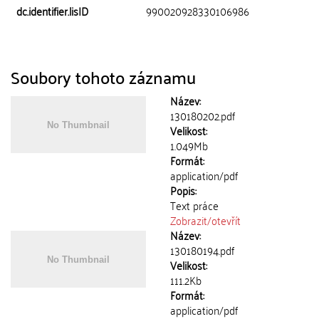
dc.identifier.lisID
990020928330106986
Soubory tohoto záznamu
Název:
130180202.pdf
Velikost:
1.049Mb
Formát:
application/pdf
Popis:
Text práce
Zobrazit/
otevřít
Název:
130180194.pdf
Velikost:
111.2Kb
Formát:
application/pdf