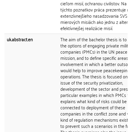
cieľom misií, ochranou civilistov. Na z
týchto poznatkov práca prezentuje m
extenzívnejšieho nasadzovania SVS v
mierových misiách ako jednu z alterna
efektívnejšej realizácie misií.
uk.abstract.en
The aim of the bachelor thesis is to a
the options of engaging private milita
companies (PMCs) in the UN peaceke
mission, and to define specific areas o
involvement in which a better outsour
would help to improve peacekeeping
operations. The thesis is focused on t
issue of the security privatization,
development of the sector and prese
particular examples in which PMCs fail
explains what kind of risks could be po
connected to deployment of these
companies in the conflict zone and w
kind of regulation mechanisms exist i
to prevent such a scenarios in the futu