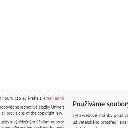
h 560/5, 116 36 Praha 1;
email: admin-repozitar [at] cuni.cz
Používáme soubor
povědné jednotlivé složky Univerzity Karlovy. / Each constituent
all provisions of the copyright law.
Tyto webové stránky používaj
užity k výdělečným účelům nebo vydávány za studijní, vědeckou
uživatelského prostředí, ana
etrieved information shall not be used for any commercial purposes