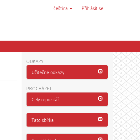
čeština
Přihlásit se
ODKAZY
Užitečné odkazy
PROCHÁZET
Celý repozitář
Tato sbírka