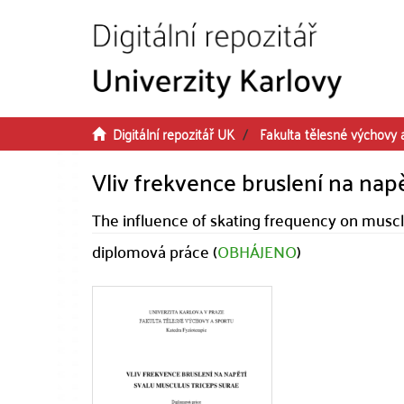
Přeskočit na obsah
Digitální repozitář UK
Fakulta tělesné výchovy 
Vliv frekvence bruslení na napě
The influence of skating frequency on muscl
diplomová práce (
OBHÁJENO
)