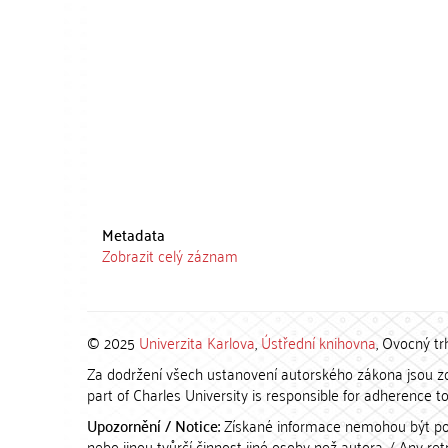
Metadata
Zobrazit celý záznam
© 2025
Univerzita Karlova
,
Ústřední knihovna
, Ovocný tr
Za dodržení všech ustanovení autorského zákona jsou zod
part of Charles University is responsible for adherence to 
Upozornění / Notice:
Získané informace nemohou být po
nebo jinou tvůrčí činnost jiné osoby než autora. / Any r