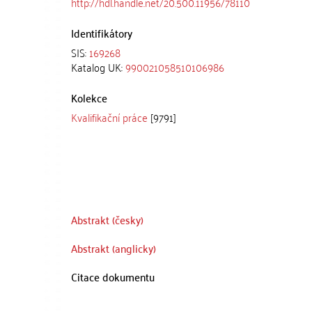
http://hdl.handle.net/20.500.11956/78110
Identifikátory
SIS:
169268
Katalog UK:
990021058510106986
Kolekce
Kvalifikační práce
[9791]
Abstrakt (česky)
Abstrakt (anglicky)
Citace dokumentu