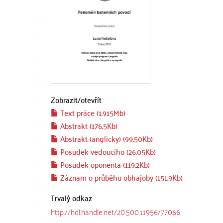
Zobrazit/
otevřít
Text práce (1.915Mb)
Abstrakt (176.5Kb)
Abstrakt (anglicky) (99.50Kb)
Posudek vedoucího (26.05Kb)
Posudek oponenta (119.2Kb)
Záznam o průběhu obhajoby (151.9Kb)
Trvalý odkaz
http://hdl.handle.net/20.500.11956/77066