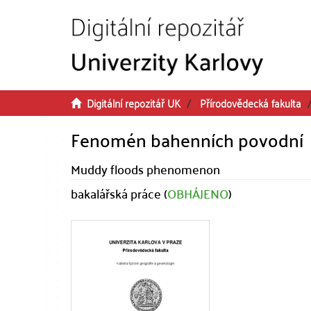
Přeskočit na obsah
Digitální repozitář UK
Přírodovědecká fakulta
Fenomén bahenních povodní
Muddy floods phenomenon
bakalářská práce (
OBHÁJENO
)