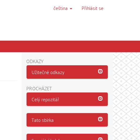
čeština
Přihlásit se
ODKAZY
Užitečné odkazy
PROCHÁZET
Celý repozitář
Tato sbírka