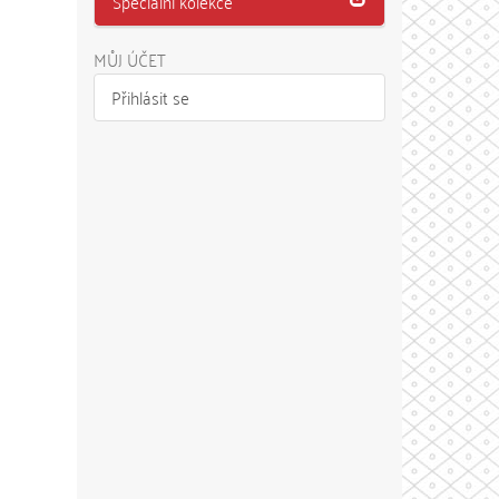
Speciální kolekce
MŮJ ÚČET
Přihlásit se