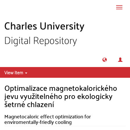
Skip to main content
Toggl
navig
View Item
Optimalizace magnetokalorického
jevu využitelného pro ekologicky
šetrné chlazení
Magnetocaloric effect optimization for
enviromentally-friedly cooling