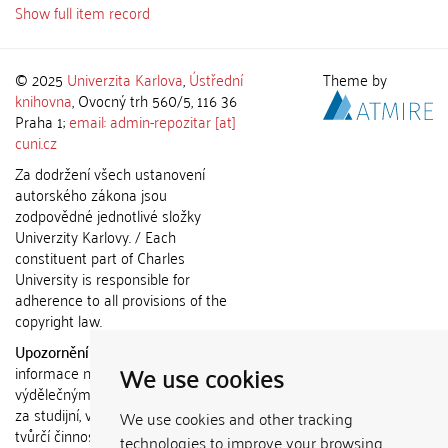
Show full item record
© 2025
Univerzita Karlova
,
Ústřední
Theme by
knihovna
, Ovocný trh 560/5, 116 36
Praha 1;
email: admin-repozitar [at]
cuni.cz
Za dodržení všech ustanovení
autorského zákona jsou
zodpovědné jednotlivé složky
Univerzity Karlovy. / Each
constituent part of Charles
University is responsible for
adherence to all provisions of the
copyright law.
Upozornění / Notice:
Získané
We use cookies
informace nemohou být použity k
výdělečným účelům nebo vydávány
za studijní, vědeckou nebo jinou
We use cookies and other tracking
tvůrčí činnost jiné osoby než autora.
technologies to improve your browsing