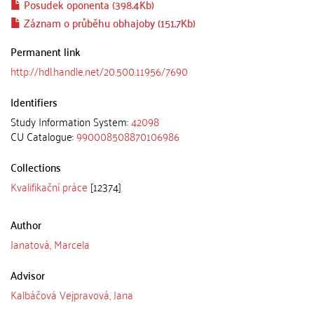
Posudek oponenta (398.4Kb)
Záznam o průběhu obhajoby (151.7Kb)
Permanent link
http://hdl.handle.net/20.500.11956/7690
Identifiers
Study Information System:
42098
CU Catalogue:
990008508870106986
Collections
Kvalifikační práce
[12374]
Author
Janatová, Marcela
Advisor
Kalbáčová Vejpravová, Jana