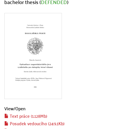
bachelor thesis (
DEFENDED
)
View/
Open
Text práce (1.128Mb)
Posudek vedoucího (249.1Kb)