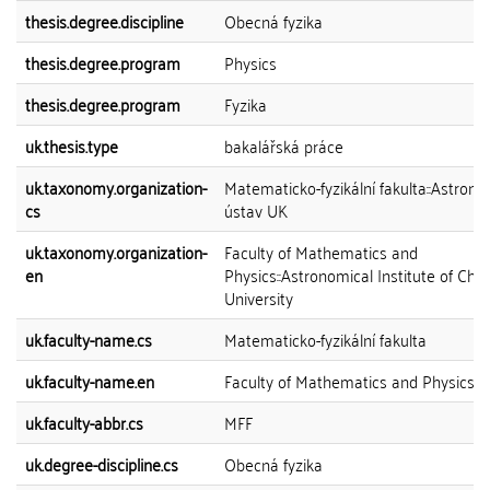
thesis.degree.discipline
Obecná fyzika
thesis.degree.program
Physics
thesis.degree.program
Fyzika
uk.thesis.type
bakalářská práce
uk.taxonomy.organization-
Matematicko-fyzikální fakulta::Astron
cs
ústav UK
uk.taxonomy.organization-
Faculty of Mathematics and
en
Physics::Astronomical Institute of Char
University
uk.faculty-name.cs
Matematicko-fyzikální fakulta
uk.faculty-name.en
Faculty of Mathematics and Physics
uk.faculty-abbr.cs
MFF
uk.degree-discipline.cs
Obecná fyzika