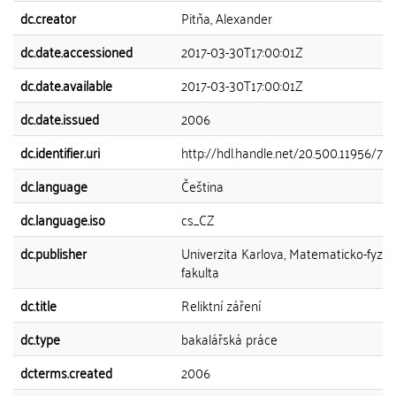
dc.creator
Pitňa, Alexander
dc.date.accessioned
2017-03-30T17:00:01Z
dc.date.available
2017-03-30T17:00:01Z
dc.date.issued
2006
dc.identifier.uri
http://hdl.handle.net/20.500.11956/76
dc.language
Čeština
dc.language.iso
cs_CZ
dc.publisher
Univerzita Karlova, Matematicko-fyziká
fakulta
dc.title
Reliktní záření
dc.type
bakalářská práce
dcterms.created
2006