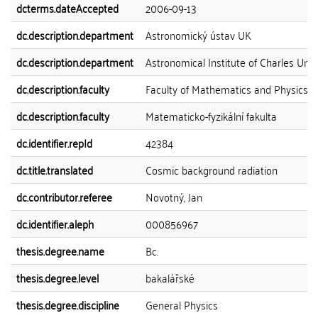
dcterms.dateAccepted
2006-09-13
dc.description.department
Astronomický ústav UK
dc.description.department
Astronomical Institute of Charles Univ
dc.description.faculty
Faculty of Mathematics and Physics
dc.description.faculty
Matematicko-fyzikální fakulta
dc.identifier.repId
42384
dc.title.translated
Cosmic background radiation
dc.contributor.referee
Novotný, Jan
dc.identifier.aleph
000856967
thesis.degree.name
Bc.
thesis.degree.level
bakalářské
thesis.degree.discipline
General Physics