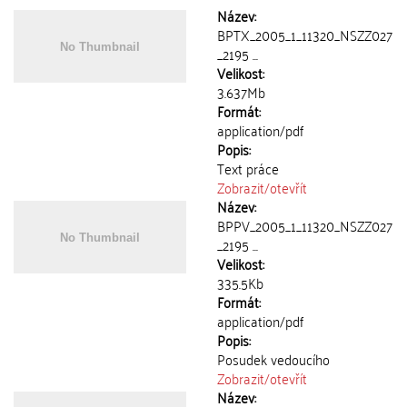
Název:
BPTX_2005_1_11320_NSZZ027
_2195 ...
Velikost:
3.637Mb
Formát:
application/pdf
Popis:
Text práce
Zobrazit/
otevřít
Název:
BPPV_2005_1_11320_NSZZ027
_2195 ...
Velikost:
335.5Kb
Formát:
application/pdf
Popis:
Posudek vedoucího
Zobrazit/
otevřít
Název: