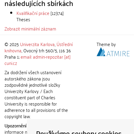
následujících sbírkách
Kvalifikační práce
[12374]
Theses
Zobrazit minimální záznam
© 2025
Univerzita Karlova
,
Ústřední
Theme by
knihovna
, Ovocný trh 560/5, 116 36
Praha 1;
email: admin-repozitar [at]
cuni.cz
Za dodržení všech ustanovení
autorského zákona jsou
zodpovědné jednotlivé složky
Univerzity Karlovy. / Each
constituent part of Charles
University is responsible for
adherence to all provisions of the
copyright law.
Upozornění / Notice:
Získané
Používáme soubory cookies
informace nemohou být použity k