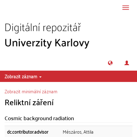
Přeskočit na obsah
Přepn
navig
Zobrazit záznam
Zobrazit minimální záznam
Reliktní záření
Cosmic background radiation
dc.contributor.advisor
Mészáros, Attila