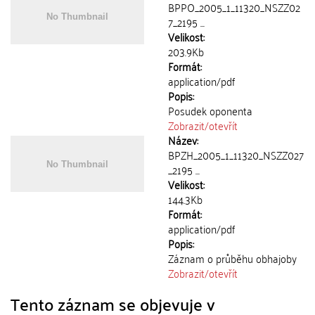
BPPO_2005_1_11320_NSZZ02
7_2195 ...
Velikost:
203.9Kb
Formát:
application/pdf
Popis:
Posudek oponenta
Zobrazit/
otevřít
Název:
BPZH_2005_1_11320_NSZZ027
_2195 ...
Velikost:
144.3Kb
Formát:
application/pdf
Popis:
Záznam o průběhu obhajoby
Zobrazit/
otevřít
Tento záznam se objevuje v