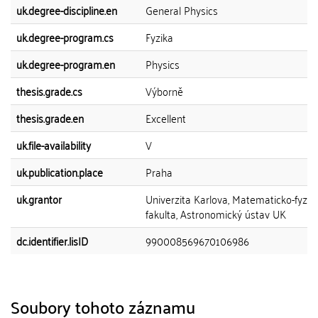
uk.degree-discipline.en
General Physics
uk.degree-program.cs
Fyzika
uk.degree-program.en
Physics
thesis.grade.cs
Výborně
thesis.grade.en
Excellent
uk.file-availability
V
uk.publication.place
Praha
uk.grantor
Univerzita Karlova, Matematicko-fyziká
fakulta, Astronomický ústav UK
dc.identifier.lisID
990008569670106986
Soubory tohoto záznamu