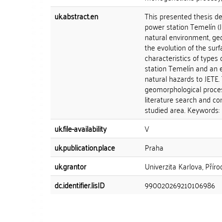
uk.abstract.en
This presented thesis d
power station Temelín (J
natural environment, ge
the evolution of the sur
characteristics of types
station Temelín and an e
natural hazards to JETE. 
geomorphological proces
literature search and co
studied area. Keywords:
uk.file-availability
V
uk.publication.place
Praha
uk.grantor
Univerzita Karlova, Přír
dc.identifier.lisID
990020269210106986