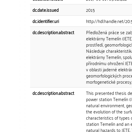
dc.date.issued
2015
dc.identifier.uri
http://hdl.handle.net/20
dc.description.abstract
Předložená práce se zab
elektrárny Temelín (JETE
prostředí, geomorfologic
Následuje charakteristik
elektrárny Temelín, spo
přírodnímu ohrožení JET
v oblasti jaderné elektr
geomorfologických proce
morfogenetické procesy,
dc.description.abstract
This presented thesis d
power station Temelín (J
natural environment, ge
the evolution of the sur
characteristics of types
station Temelín and an e
natural hazards to JETE. 