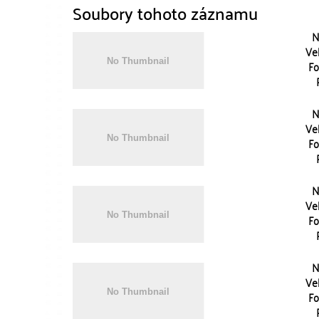
Soubory tohoto záznamu
N
Vel
Fo
N
Vel
Fo
N
Vel
Fo
N
Vel
Fo