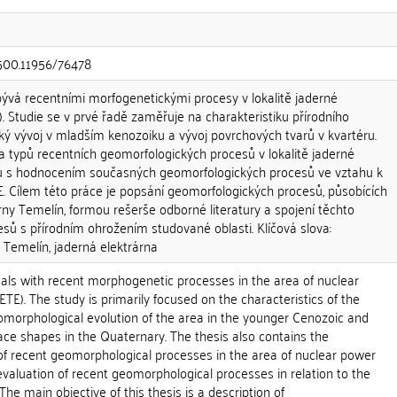
.500.11956/76478
ývá recentními morfogenetickými procesy v lokalitě jaderné
). Studie se v prvé řadě zaměřuje na charakteristiku přírodního
ký vývoj v mladším kenozoiku a vývoj povrchových tvarů v kvartéru.
a typů recentních geomorfologických procesů v lokalitě jaderné
lu s hodnocením současných geomorfologických procesů ve vztahu k
E. Cílem této práce je popsání geomorfologických procesů, působících
árny Temelín, formou rešerše odborné literatury a spojení těchto
sů s přírodním ohrožením studované oblasti. Klíčová slova:
 Temelín, jaderná elektrárna
eals with recent morphogenetic processes in the area of nuclear
ETE). The study is primarily focused on the characteristics of the
omorphological evolution of the area in the younger Cenozoic and
face shapes in the Quaternary. The thesis also contains the
 of recent geomorphological processes in the area of nuclear power
valuation of recent geomorphological processes in relation to the
The main objective of this thesis is a description of