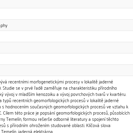
aphy
ývá recentními morfogenetickými procesy v lokalitě jaderné
). Studie se v prvé řadě zaměřuje na charakteristiku přírodního
ký vývoj v mladším kenozoiku a vývoj povrchových tvarů v kvartéru.
a typů recentních geomorfologických procesů v lokalitě jaderné
lu s hodnocením současných geomorfologických procesů ve vztahu k
E. Cílem této práce je popsání geomorfologických procesů, působících
árny Temelín, formou rešerše odborné literatury a spojení těchto
sů s přírodním ohrožením studované oblasti. Klíčová slova:
 Temelín, jaderná elektrárna