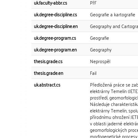
uk.faculty-abbr.cs
PřF
uk.degree-discipline.cs
Geografie a kartografie
uk.degree-discipline.en
Geography and Cartogr
uk.degree-program.cs
Geografie
uk.degree-program.en
Geography
thesis.grade.cs
Neprospěl
thesis.grade.en
Fail
uk.abstract.cs
Předložená práce se zab
elektrárny Temelín (JETE
prostředí, geomorfologic
Následuje charakteristik
elektrárny Temelín, spo
přírodnímu ohrožení JET
v oblasti jaderné elektr
geomorfologických proce
morfogenetické procesy,