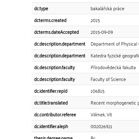
dc.type
bakalářská práce
dcterms.created
2015
dcterms.dateAccepted
2015-09-09
dc.description.department
Department of Physical
dc.description.department
Katedra fyzické geograf
dc.description.faculty
Přírodovědecká fakulta
dc.description.faculty
Faculty of Science
dc.identifier.repId
106815
dc.title.translated
Recent morphogenetic pr
dc.contributor.referee
Vilímek, Vít
dc.identifier.aleph
002026921
thesis.degree.name
Bc.