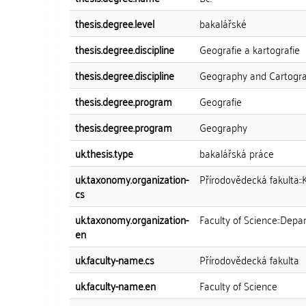
thesis.degree.level
bakalářské
thesis.degree.discipline
Geografie a kartografie
thesis.degree.discipline
Geography and Cartogr
thesis.degree.program
Geografie
thesis.degree.program
Geography
uk.thesis.type
bakalářská práce
uk.taxonomy.organization-
Přírodovědecká fakulta::
cs
uk.taxonomy.organization-
Faculty of Science::Dep
en
uk.faculty-name.cs
Přírodovědecká fakulta
uk.faculty-name.en
Faculty of Science