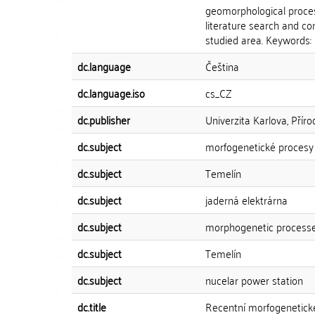
geomorphological proces
literature search and co
studied area. Keywords:
dc.language
Čeština
dc.language.iso
cs_CZ
dc.publisher
Univerzita Karlova, Přír
dc.subject
morfogenetické procesy
dc.subject
Temelín
dc.subject
jaderná elektrárna
dc.subject
morphogenetic process
dc.subject
Temelín
dc.subject
nucelar power station
dc.title
Recentní morfogenetické