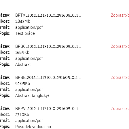
ázev:
BPTX_2012_1_11310_0_291605_0_1 ...
Zobrazit/
ikost:
1.843Mb
rmát:
application/pdf
Popis:
Text práce
ázev:
BPBC_2012_1_11310_0_291605_0_1 ...
Zobrazit/
ikost:
168.9Kb
rmát:
application/pdf
Popis:
Abstrakt
ázev:
BPBE_2012_1_11310_0_291605_0_1 ...
Zobrazit/
ikost:
92.05Kb
rmát:
application/pdf
Popis:
Abstrakt (anglicky)
ázev:
BPPV_2012_1_11310_0_291605_0_1 ...
Zobrazit/
ikost:
27.10Kb
rmát:
application/pdf
Popis:
Posudek vedoucího