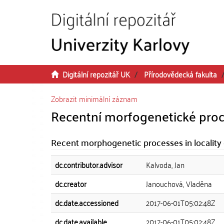
Přeskočit na obsah
Digitální repozitář UK
Přírodovědecká fakulta
Zobrazit minimální záznam
Recentní morfogenetické proce
Recent morphogenetic processes in locality 
dc.contributor.advisor
Kalvoda, Jan
dc.creator
Janouchová, Vladěna
dc.date.accessioned
2017-06-01T05:02:48Z
dc.date.available
2017-06-01T05:02:48Z