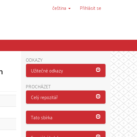
čeština
Přihlásit se
ODKAZY
n
Užitečné odkazy
PROCHÁZET
Celý repozitář
Tato sbírka