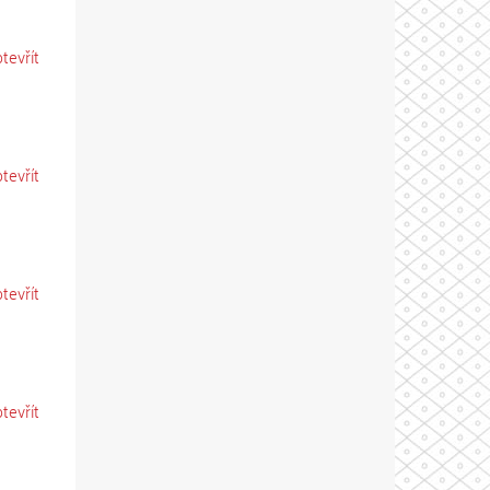
otevřít
otevřít
otevřít
otevřít