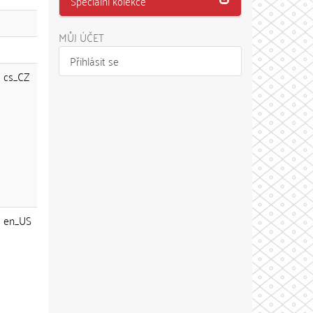
Speciální kolekce
MŮJ ÚČET
Přihlásit se
cs_CZ
en_US