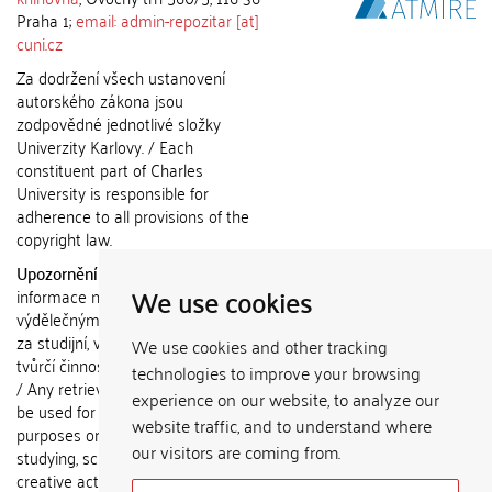
Praha 1;
email: admin-repozitar [at]
cuni.cz
Za dodržení všech ustanovení
autorského zákona jsou
zodpovědné jednotlivé složky
Univerzity Karlovy. / Each
constituent part of Charles
University is responsible for
adherence to all provisions of the
copyright law.
Upozornění / Notice:
Získané
We use cookies
informace nemohou být použity k
výdělečným účelům nebo vydávány
za studijní, vědeckou nebo jinou
We use cookies and other tracking
tvůrčí činnost jiné osoby než autora.
technologies to improve your browsing
/ Any retrieved information shall not
experience on our website, to analyze our
be used for any commercial
website traffic, and to understand where
purposes or claimed as results of
our visitors are coming from.
studying, scientific or any other
creative activities of any person