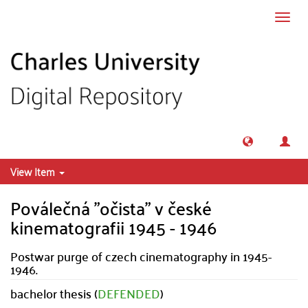
Skip to main content
Toggl
navig
View Item
Poválečná "očista" v české
kinematografii 1945 - 1946
Postwar purge of czech cinematography in 1945-
1946.
bachelor thesis (
DEFENDED
)