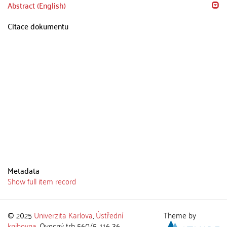
Abstract (English)
Citace dokumentu
Metadata
Show full item record
© 2025
Univerzita Karlova
,
Ústřední
Theme by
knihovna
, Ovocný trh 560/5, 116 36