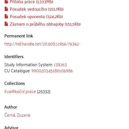
Příloha práce (1.333Mb)
Posudek vedoucího (151.7Kb)
Posudek oponenta (324.2Kb)
Záznam o průběhu obhajoby (151.5Kb)
Permanent link
http://hdl.handle.net/20.500.11956/76362
Identifiers
Study Information System:
139263
CU Catalogue:
990020345180106986
Collections
Kvalifikační práce
[25332]
Author
Černá, Zuzana
Advisor