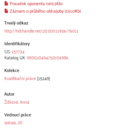
Posudek oponenta (169.3Kb)
Záznam o průběhu obhajoby (151.0Kb)
Trvalý odkaz
http://hdl.handle.net/20.500.11956/76011
Identifikátory
SIS:
157734
Katalog UK:
990020494750106986
Kolekce
Kvalifikační práce
[15249]
Autor
Žižková, Anna
Vedoucí práce
Jelínek, Jiří