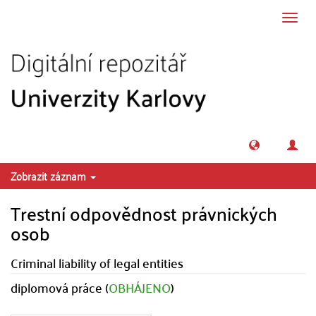
Přeskočit na obsah
Přepn
navig
Zobrazit záznam
Trestní odpovědnost právnických
osob
Criminal liability of legal entities
diplomová práce (
OBHÁJENO
)