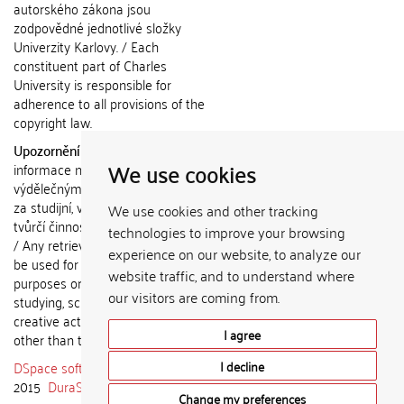
autorského zákona jsou
zodpovědné jednotlivé složky
Univerzity Karlovy. / Each
constituent part of Charles
University is responsible for
adherence to all provisions of the
copyright law.
Upozornění / Notice:
Získané
We use cookies
informace nemohou být použity k
výdělečným účelům nebo vydávány
za studijní, vědeckou nebo jinou
We use cookies and other tracking
tvůrčí činnost jiné osoby než autora.
technologies to improve your browsing
/ Any retrieved information shall not
experience on our website, to analyze our
be used for any commercial
website traffic, and to understand where
purposes or claimed as results of
our visitors are coming from.
studying, scientific or any other
creative activities of any person
I agree
other than the author.
DSpace software
copyright © 2002-
I decline
2015
DuraSpace
Change my preferences