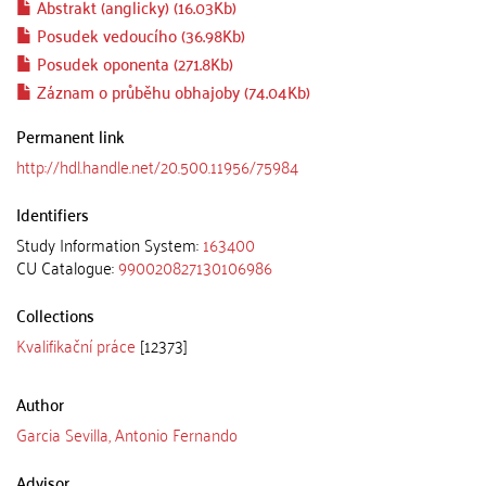
Abstrakt (anglicky) (16.03Kb)
Posudek vedoucího (36.98Kb)
Posudek oponenta (271.8Kb)
Záznam o průběhu obhajoby (74.04Kb)
Permanent link
http://hdl.handle.net/20.500.11956/75984
Identifiers
Study Information System:
163400
CU Catalogue:
990020827130106986
Collections
Kvalifikační práce
[12373]
Author
Garcia Sevilla, Antonio Fernando
Advisor