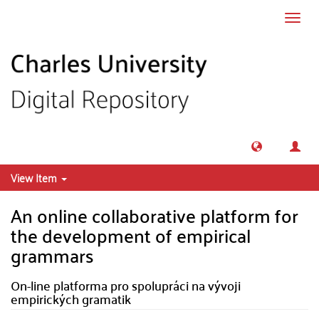
Skip to main content
Toggl
navig
View Item
An online collaborative platform for
the development of empirical
grammars
On-line platforma pro spolupráci na vývoji
empirických gramatik