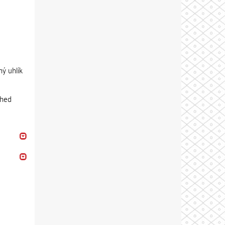
ný uhlík
ched