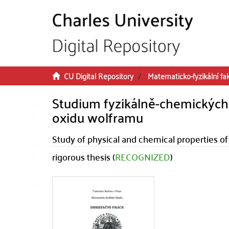
Skip to main content
CU Digital Repository
Matematicko-fyzikální fa
Studium fyzikálně-chemických
oxidu wolframu
Study of physical and chemical properties o
rigorous thesis (
RECOGNIZED
)