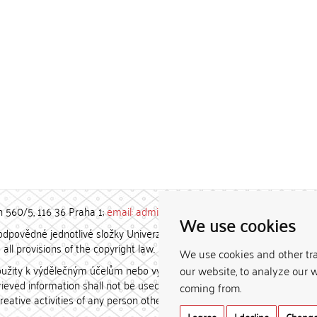
h 560/5, 116 36 Praha 1;
email: admin-repozitar [at] cuni.cz
We use cookies
povědné jednotlivé složky Univerzity Karlovy. / Each constituent
all provisions of the copyright law.
We use cookies and other tr
užity k výdělečným účelům nebo vydávány za studijní, vědeckou
our website, to analyze our w
etrieved information shall not be used for any commercial purposes
coming from.
creative activities of any person other than the author.
I agree
I decline
Change