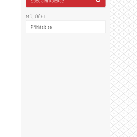
Speciální kolekce
MŮJ ÚČET
Přihlásit se