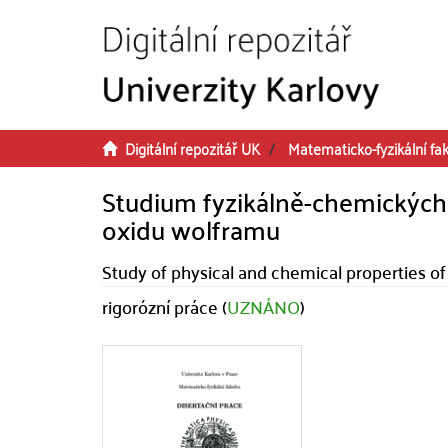
Přeskočit na obsah
Digitální repozitář UK
Matematicko-fyzikální fak
Studium fyzikálně-chemických
oxidu wolframu
Study of physical and chemical properties o
rigorózní práce (
UZNÁNO
)