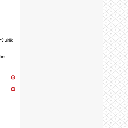
ný uhlík
ched