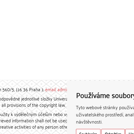
h 560/5, 116 36 Praha 1;
email: admin-repozitar [at] cuni.cz
Používáme soubor
povědné jednotlivé složky Univerzity Karlovy. / Each constituent
all provisions of the copyright law.
Tyto webové stránky používaj
užity k výdělečným účelům nebo vydávány za studijní, vědeckou
uživatelského prostředí, ana
etrieved information shall not be used for any commercial purposes
návštěvnosti.
creative activities of any person other than the author.
Souhlasím
Odmítám
Up