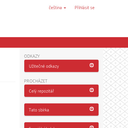
čeština
Přihlásit se
ODKAZY
Užitečné odkazy
PROCHÁZET
Celý repozitář
Tato sbírka