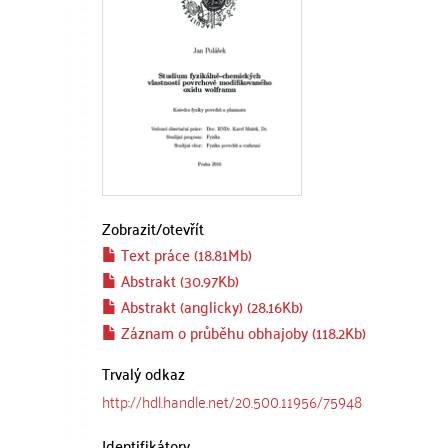
Zobrazit/
otevřít
Text práce (18.81Mb)
Abstrakt (30.97Kb)
Abstrakt (anglicky) (28.16Kb)
Záznam o průběhu obhajoby (118.2Kb)
Trvalý odkaz
http://hdl.handle.net/20.500.11956/75948
Identifikátory