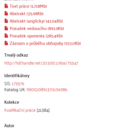
Text práce (1.718Mb)
Abstrakt (35.98Kb)
Abstrakt (anglicky) (41.04Kb)
Posudek vedoucího (891.9Kb)
Posudek oponenta (285.4Kb)
Záznam o průběhu obhajoby (153.0Kb)
Trvalý odkaz
http://hdl.handle.net/20.500.11956/75547
Identifikátory
SIS:
175576
Katalog UK:
990020891370106986
Kolekce
Kvalifikační práce
[21384]
Autor