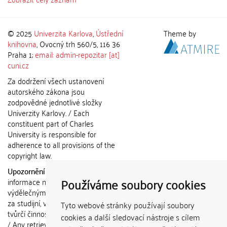
© 2025
Univerzita Karlova
,
Ústřední
Theme by
knihovna
, Ovocný trh 560/5, 116 36
Praha 1;
email: admin-repozitar [at]
cuni.cz
Za dodržení všech ustanovení
autorského zákona jsou
zodpovědné jednotlivé složky
Univerzity Karlovy. / Each
constituent part of Charles
University is responsible for
adherence to all provisions of the
copyright law.
Upozornění / Notice:
Získané
Používáme soubory cookies
informace nemohou být použity k
výdělečným účelům nebo vydávány
za studijní, vědeckou nebo jinou
Tyto webové stránky používají soubory
tvůrčí činnost jiné osoby než autora.
cookies a další sledovací nástroje s cílem
/ Any retrieved information shall not