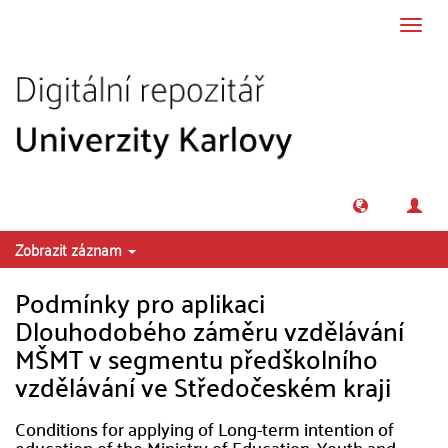
Přeskočit na obsah
Přepn
navig
Zobrazit záznam
Podmínky pro aplikaci
Dlouhodobého záměru vzdělávání
MŠMT v segmentu předškolního
vzdělávání ve Středočeském kraji
Conditions for applying of Long-term intention of
education of the Ministry of Education, Youth and