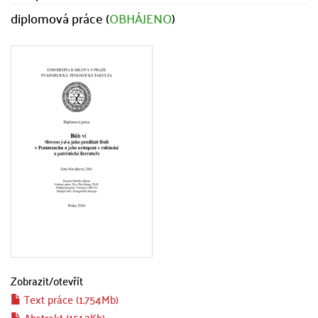
diplomová práce (
OBHÁJENO
)
Zobrazit/
otevřít
Text práce (1.754Mb)
Abstrakt (151.3Kb)