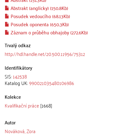
Abstrakt (anglicky) (150.8Kb)
Posudek vedoucího (68.13Kb)
Posudek oponenta (650.3Kb)
Záznam o průběhu obhajoby (272.6Kb)
Trvalý odkaz
http://hdl.handle.net/20.500.11956/75312
Identifikátory
SIS:
142538
Katalog UK:
990021035480106986
Kolekce
Kvalifikační práce
[1668]
Autor
Nováková, Zora