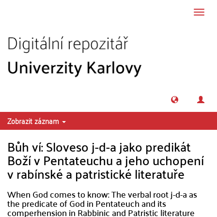
Přeskočit na obsah
Přepn
navig
Zobrazit záznam
Bůh ví: Sloveso j-d-a jako predikát
Boží v Pentateuchu a jeho uchopení
v rabínské a patristické literatuře
When God comes to know: The verbal root j-d-a as
the predicate of God in Pentateuch and its
comperhension in Rabbinic and Patristic literature