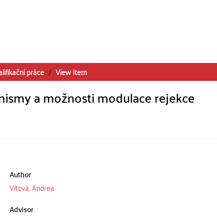
lifikační práce
View Item
nismy a možnosti modulace rejekce
Author
Vítová, Andrea
Advisor