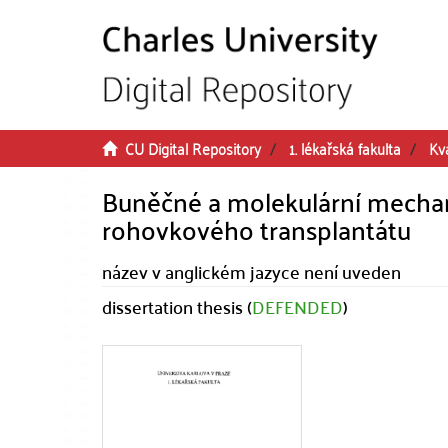
Skip to main content
CU Digital Repository
1. lékařská fakulta
Kva
Buněčné a molekulární mecha
rohovkového transplantátu
název v anglickém jazyce není uveden
dissertation thesis (
DEFENDED
)