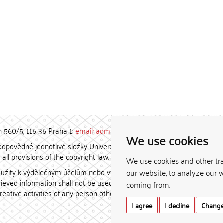
h 560/5, 116 36 Praha 1;
email: admin-repozitar [at] cuni.cz
We use cookies
povědné jednotlivé složky Univerzity Karlovy. / Each constituent
all provisions of the copyright law.
We use cookies and other tr
užity k výdělečným účelům nebo vydávány za studijní, vědeckou
our website, to analyze our w
etrieved information shall not be used for any commercial purposes
coming from.
creative activities of any person other than the author.
I agree
I decline
Change