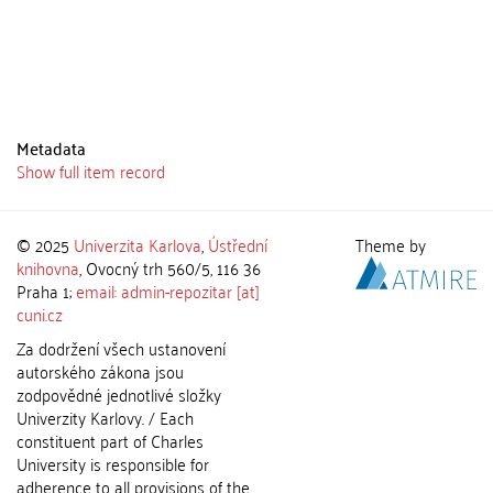
Metadata
Show full item record
© 2025
Univerzita Karlova
,
Ústřední
Theme by
knihovna
, Ovocný trh 560/5, 116 36
Praha 1;
email: admin-repozitar [at]
cuni.cz
Za dodržení všech ustanovení
autorského zákona jsou
zodpovědné jednotlivé složky
Univerzity Karlovy. / Each
constituent part of Charles
University is responsible for
adherence to all provisions of the