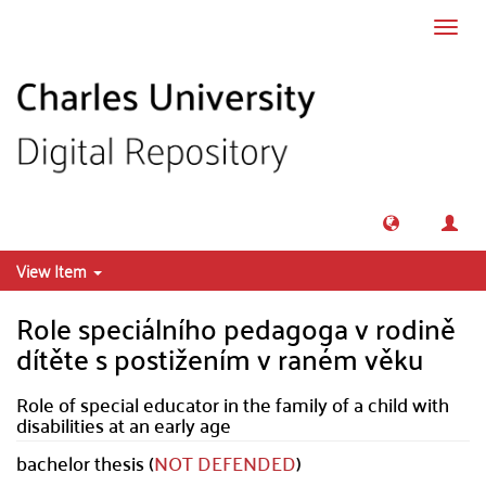
Skip to main content
Toggl
navig
View Item
Role speciálního pedagoga v rodině
dítěte s postižením v raném věku
Role of special educator in the family of a child with
disabilities at an early age
bachelor thesis (
NOT DEFENDED
)