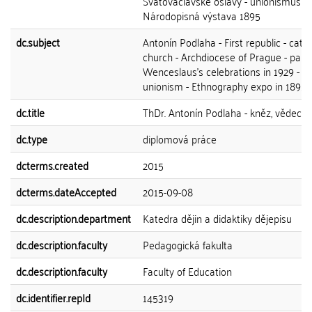
Svatováclavské oslavy - unionismus -
Národopisná výstava 1895
dc.subject
Antonín Podlaha - First republic - catho
church - Archdiocese of Prague - papa
Wenceslaus's celebrations in 1929 -
unionism - Ethnography expo in 1895
dc.title
ThDr. Antonín Podlaha - kněz, vědec, u
dc.type
diplomová práce
dcterms.created
2015
dcterms.dateAccepted
2015-09-08
dc.description.department
Katedra dějin a didaktiky dějepisu
dc.description.faculty
Pedagogická fakulta
dc.description.faculty
Faculty of Education
dc.identifier.repId
145319