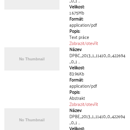
_0_1 ...
Velikost:
1.675Mb
Formát:
application/pdf
Popis:
Text práce
Zobrazit/
otevřít
Název:
DPBC_2013_1_11410_0_422694
_0_1 ...
Velikost:
83.96Kb
Formát:
application/pdf
Popis:
Abstrakt
Zobrazit/
otevřít
Název:
DPBE_2013_1_11410_0_422694
_0_1 ...
Velikost: