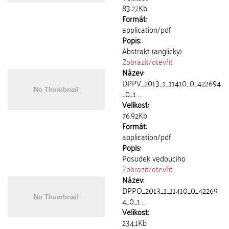
83.27Kb
Formát:
application/pdf
Popis:
Abstrakt (anglicky)
Zobrazit/
otevřít
Název:
DPPV_2013_1_11410_0_422694
_0_1 ...
Velikost:
76.92Kb
Formát:
application/pdf
Popis:
Posudek vedoucího
Zobrazit/
otevřít
Název:
DPPO_2013_1_11410_0_42269
4_0_1 ...
Velikost:
234.1Kb