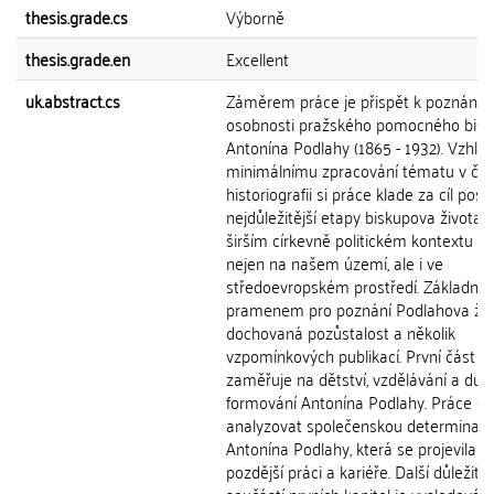
thesis.grade.cs
Výborně
thesis.grade.en
Excellent
uk.abstract.cs
Záměrem práce je přispět k poznání
osobnosti pražského pomocného bis
Antonína Podlahy (1865 - 1932). Vzhl
minimálnímu zpracování tématu v če
historiografii si práce klade za cíl post
nejdůležitější etapy biskupova života v
širším církevně politickém kontextu a 
nejen na našem území, ale i ve
středoevropském prostředí. Základní
pramenem pro poznání Podlahova živ
dochovaná pozůstalost a několik
vzpomínkových publikací. První část s
zaměřuje na dětství, vzdělávání a duc
formování Antonína Podlahy. Práce se
analyzovat společenskou determinaci
Antonína Podlahy, která se projevila v
pozdější práci a kariéře. Další důležito