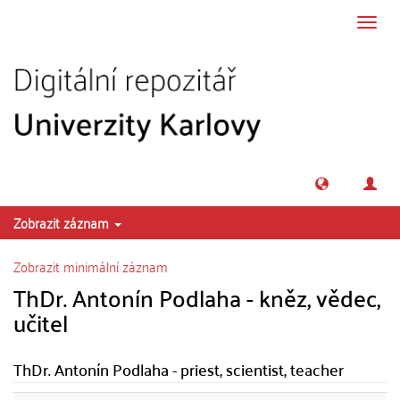
Přeskočit na obsah
Přepn
navig
Zobrazit záznam
Zobrazit minimální záznam
ThDr. Antonín Podlaha - kněz, vědec,
učitel
ThDr. Antonín Podlaha - priest, scientist, teacher