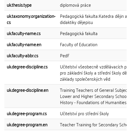
uk.thesis.type
diplomová práce
uk.taxonomy.organization-
Pedagogická fakulta::Katedra dějin a
cs
didaktiky dějepisu
uk.faculty-name.cs
Pedagogická fakulta
uk.faculty-name.en
Faculty of Education
uk.faculty-abbr.cs
PedF
uk.degree-discipline.cs
Učitelství všeobecně vzdělávacích př
pro základní školy a střední školy dějep
základy společenských věd
uk.degree-discipline.en
Training Teachers of General Subjects
Lower and Higher Secondary Schools
History - Foundations of Humanities
uk.degree-program.cs
Učitelství pro střední školy
uk.degree-program.en
Teacher Training for Secondary Schoo