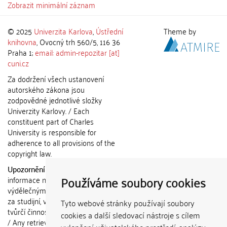
Zobrazit minimální záznam
© 2025
Univerzita Karlova
,
Ústřední
Theme by
knihovna
, Ovocný trh 560/5, 116 36
Praha 1;
email: admin-repozitar [at]
cuni.cz
Za dodržení všech ustanovení
autorského zákona jsou
zodpovědné jednotlivé složky
Univerzity Karlovy. / Each
constituent part of Charles
University is responsible for
adherence to all provisions of the
copyright law.
Upozornění / Notice:
Získané
Používáme soubory cookies
informace nemohou být použity k
výdělečným účelům nebo vydávány
za studijní, vědeckou nebo jinou
Tyto webové stránky používají soubory
tvůrčí činnost jiné osoby než autora.
cookies a další sledovací nástroje s cílem
/ Any retrieved information shall not