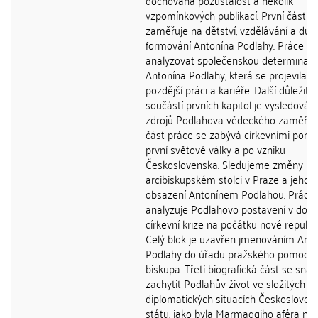
dochovaná pozůstalost a několik
vzpomínkových publikací. První část s
zaměřuje na dětství, vzdělávání a duc
formování Antonína Podlahy. Práce se
analyzovat společenskou determinaci
Antonína Podlahy, která se projevila v
pozdější práci a kariéře. Další důležito
součástí prvních kapitol je vysledování
zdrojů Podlahova vědeckého zaměření
část práce se zabývá církevními pomě
první světové války a po vzniku
Československa. Sledujeme změny na
arcibiskupském stolci v Praze a jeho
obsazení Antonínem Podlahou. Práce
analyzuje Podlahovo postavení v dob
církevní krize na počátku nové republik
Celý blok je uzavřen jmenováním Ant
Podlahy do úřadu pražského pomocn
biskupa. Třetí biografická část se snaž
zachytit Podlahův život ve složitých
diplomatických situacích Českoslove
státu, jako byla Marmaggiho aféra ne