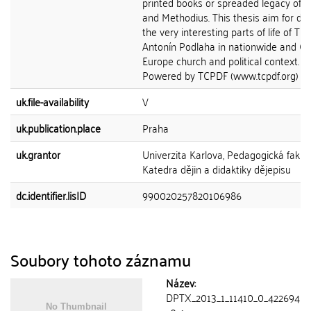
printed books or spreaded legacy of St.
and Methodius. This thesis aim for de
the very interesting parts of life of ThD
Antonín Podlaha in nationwide and Ce
Europe church and political context.
Powered by TCPDF (www.tcpdf.org)
uk.file-availability
V
uk.publication.place
Praha
uk.grantor
Univerzita Karlova, Pedagogická fakult
Katedra dějin a didaktiky dějepisu
dc.identifier.lisID
990020257820106986
Soubory tohoto záznamu
Název:
DPTX_2013_1_11410_0_422694