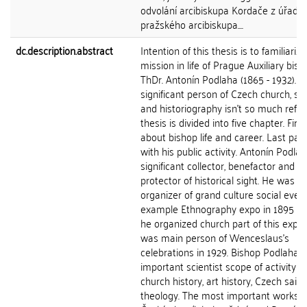
odvolání arcibiskupa Kordače z úřadu
pražského arcibiskupa....
dc.description.abstract
Intention of this thesis is to familiariz
mission in life of Prague Auxiliary bish
ThDr. Antonín Podlaha (1865 - 1932). T
significant person of Czech church, si
and historiography isn't so much reflec
thesis is divided into five chapter. First
about bishop life and career. Last part
with his public activity. Antonín Podla
significant collector, benefactor and
protector of historical sight. He was
organizer of grand culture social event
example Ethnography expo in 1895 w
he organized church part of this expo
was main person of Wenceslaus's
celebrations in 1929. Bishop Podlaha 
important scientist scope of activity of
church history, art history, Czech sain
theology. The most important works a