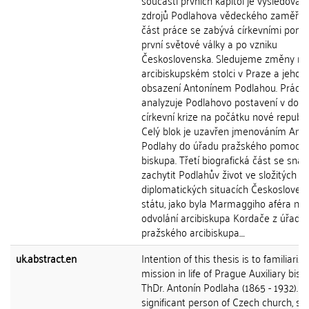
součástí prvních kapitol je vysledování
zdrojů Podlahova vědeckého zaměření
část práce se zabývá církevními pomě
první světové války a po vzniku
Československa. Sledujeme změny na
arcibiskupském stolci v Praze a jeho
obsazení Antonínem Podlahou. Práce
analyzuje Podlahovo postavení v dob
církevní krize na počátku nové republik
Celý blok je uzavřen jmenováním Ant
Podlahy do úřadu pražského pomocn
biskupa. Třetí biografická část se snaž
zachytit Podlahův život ve složitých
diplomatických situacích Českoslove
státu, jako byla Marmaggiho aféra ne
odvolání arcibiskupa Kordače z úřadu
pražského arcibiskupa....
uk.abstract.en
Intention of this thesis is to familiariz
mission in life of Prague Auxiliary bish
ThDr. Antonín Podlaha (1865 - 1932). T
significant person of Czech church, si