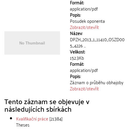
Formát:
application/pdf
Popis:
Posudek oponenta
Zobrazit/
otevřít
Název:
DPZH_2013_1_11410_OSZD00
5_4226 ...
Velikost:
152.3Kb
Formát:
application/pdf
Popis:
Záznam o průběhu obhajoby
Zobrazit/
otevřít
Tento záznam se objevuje v
následujících sbírkách
Kvalifikační práce
[21384]
Theses