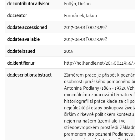
dc.contributor.advisor
Foltýn, Dušan
dc.creator
Formánek, Jakub
dc.date.accessioned
2017-06-01T00:23:59Z
dc.date.available
2017-06-01T00:23:59Z
dc.date.issued
2015
dc.identifier.uri
http://hdl.handle.net/20.500.11956/75
dc.description.abstract
Záměrem práce je přispět k poznání
osobnosti pražského pomocného bis
Antonína Podlahy (1865 - 1932). Vzhl
minimálnímu zpracování tématu v če
historiografii si práce klade za cíl post
nejdůležitější etapy biskupova života v
širším církevně politickém kontextu a 
nejen na našem území, ale i ve
středoevropském prostředí. Základní
pramenem pro poznání Podlahova živ