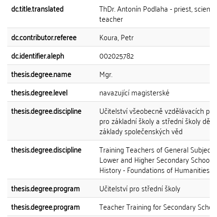
dc.title.translated
ThDr. Antonín Podlaha - priest, scientis
teacher
dc.contributor.referee
Koura, Petr
dc.identifier.aleph
002025782
thesis.degree.name
Mgr.
thesis.degree.level
navazující magisterské
thesis.degree.discipline
Učitelství všeobecně vzdělávacích př
pro základní školy a střední školy dějep
základy společenských věd
thesis.degree.discipline
Training Teachers of General Subjects
Lower and Higher Secondary Schools
History - Foundations of Humanities
thesis.degree.program
Učitelství pro střední školy
thesis.degree.program
Teacher Training for Secondary Schoo