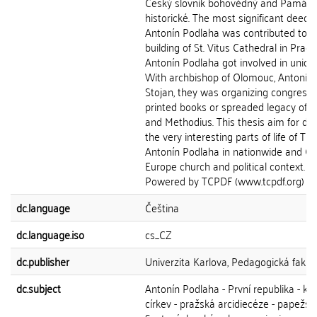
Český slovník bohovědný and Památk
historické. The most significant deed o
Antonín Podlaha was contributed to fi
building of St. Vitus Cathedral in Pragu
Antonín Podlaha got involved in union
With archbishop of Olomouc, Antonín C
Stojan, they was organizing congresse
printed books or spreaded legacy of St.
and Methodius. This thesis aim for de
the very interesting parts of life of ThD
Antonín Podlaha in nationwide and Ce
Europe church and political context.
Powered by TCPDF (www.tcpdf.org)
dc.language
Čeština
dc.language.iso
cs_CZ
dc.publisher
Univerzita Karlova, Pedagogická fakul
dc.subject
Antonín Podlaha - První republika - kat
církev - pražská arcidiecéze - papežstv