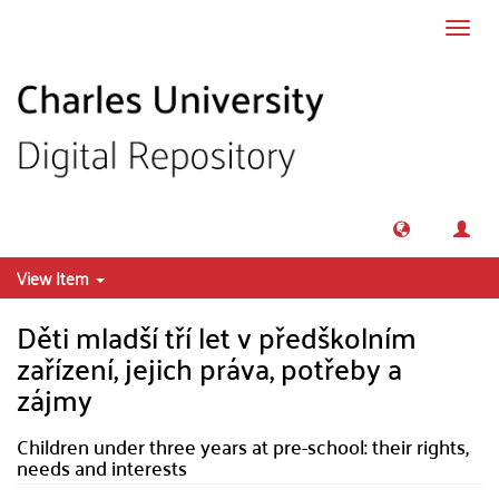
Skip to main content
Toggl
navig
View Item
Děti mladší tří let v předškolním
zařízení, jejich práva, potřeby a
zájmy
Children under three years at pre-school: their rights,
needs and interests