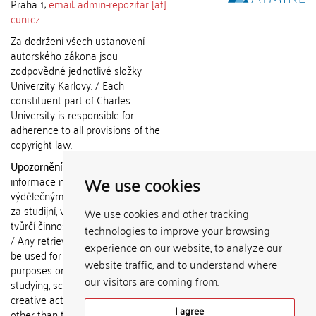
Praha 1;
email: admin-repozitar [at]
cuni.cz
Za dodržení všech ustanovení
autorského zákona jsou
zodpovědné jednotlivé složky
Univerzity Karlovy. / Each
constituent part of Charles
University is responsible for
adherence to all provisions of the
copyright law.
Upozornění / Notice:
Získané
We use cookies
informace nemohou být použity k
výdělečným účelům nebo vydávány
za studijní, vědeckou nebo jinou
We use cookies and other tracking
tvůrčí činnost jiné osoby než autora.
technologies to improve your browsing
/ Any retrieved information shall not
experience on our website, to analyze our
be used for any commercial
website traffic, and to understand where
purposes or claimed as results of
our visitors are coming from.
studying, scientific or any other
creative activities of any person
I agree
other than the author.