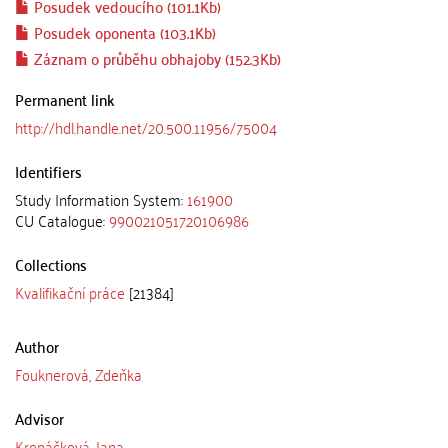
Posudek vedoucího (101.1Kb)
Posudek oponenta (103.1Kb)
Záznam o průběhu obhajoby (152.3Kb)
Permanent link
http://hdl.handle.net/20.500.11956/75004
Identifiers
Study Information System:
161900
CU Catalogue:
990021051720106986
Collections
Kvalifikační práce
[21384]
Author
Fouknerová, Zdeňka
Advisor
Kropáčková, Jana