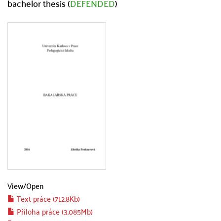
bachelor thesis (
DEFENDED
)
View/
Open
Text práce (712.8Kb)
Příloha práce (3.085Mb)