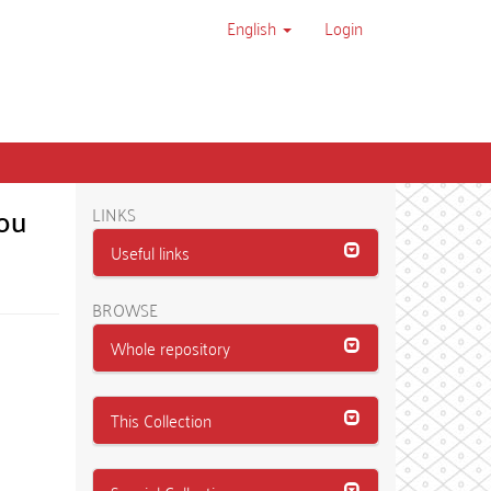
English
Login
kou
LINKS
Useful links
BROWSE
Whole repository
This Collection